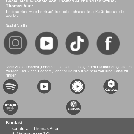
Social Media-Kanäle von Thomas Auer und Isonatura-
Thomas Auer
Ich freue mich , wenn Ihr mir auf einem oder mehreren dieser Kanäle folgt und sie
aboniert.
Social Media:
Mein Audio-Podcast „Lebens-Fülle“ kann auf folgenden Plattformen gestreamt
werden. Der Video-Podcast „Lebensfülle ist auf meinem YouTube-Kanal zu
finden.
Kontakt
Isonatura – Thomas Auer
St. Gallerstrasse 126