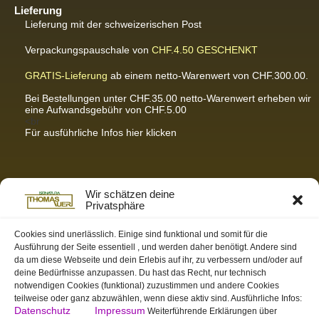
Lieferung
Lieferung mit der schweizerischen Post
Verpackungspauschale von
CHF.4.50
GESCHENKT
GRATIS-Lieferung
ab einem netto-Warenwert von CHF.300.00.
Bei Bestellungen unter CHF.35.00 netto-Warenwert erheben wir
eine Aufwandsgebühr von CHF.5.00
<br
Für ausführliche Infos hier klicken
Partnerseiten / Empfehlungen
Wir schätzen deine
Privatsphäre
K-Wellness – Karin Meier
Massagen und Kosmetik. Gönnen Sie sich was Gutes.
Cookies sind unerlässlich. Einige sind funktional und somit für die
Ausführung der Seite essentiell , und werden daher benötigt. Andere sind
S&S Informatik GmbH
da um diese Webseite und dein Erlebis auf ihr, zu verbessern und/oder auf
Ihr Partner für zukunftsorientierte Informatik
deine Bedürfnisse anzupassen. Du hast das Recht, nur technisch
notwendigen Cookies (funktional) zuzustimmen und andere Cookies
Swiss-skymodel
teilweise oder ganz abzuwählen, wenn diese aktiv sind. Ausführliche Infos:
opens your eyes
Datenschutz
Impressum
Weiterführende Erklärungen über
St. Gallen Info