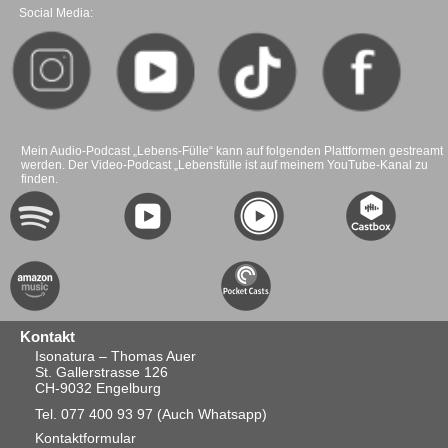
Social Media:
Mein Audio-Podcast „Lebens-Fülle“ kann auf folgenden Plattformen gestreamt
werden. Der Video-Podcast „Lebensfülle ist auf meinem YouTube-Kanal zu
finden.
Kontakt
Isonatura – Thomas Auer
St. Gallerstrasse 126
CH-9032 Engelburg
Tel. 077 400 93 97
(Auch Whatsapp)
Kontaktformular