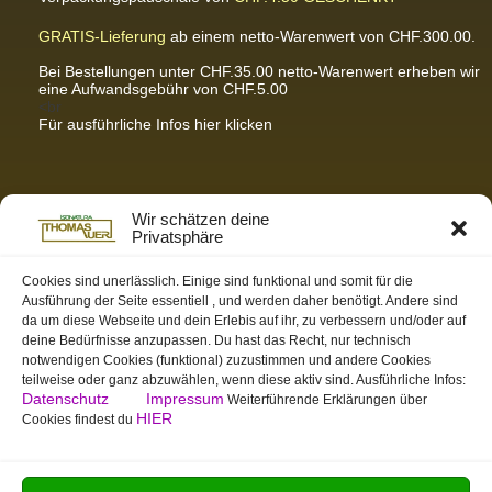
GRATIS-Lieferung
ab einem netto-Warenwert von CHF.300.00.
Bei Bestellungen unter CHF.35.00 netto-Warenwert erheben wir
eine Aufwandsgebühr von CHF.5.00
<br
Für ausführliche Infos hier klicken
Partnerseiten / Empfehlungen
Wir schätzen deine
Privatsphäre
K-Wellness – Karin Meier
Massagen und Kosmetik. Gönnen Sie sich was Gutes.
Cookies sind unerlässlich. Einige sind funktional und somit für die
Ausführung der Seite essentiell , und werden daher benötigt. Andere sind
S&S Informatik GmbH
da um diese Webseite und dein Erlebis auf ihr, zu verbessern und/oder auf
Ihr Partner für zukunftsorientierte Informatik
deine Bedürfnisse anzupassen. Du hast das Recht, nur technisch
notwendigen Cookies (funktional) zuzustimmen und andere Cookies
Swiss-skymodel
teilweise oder ganz abzuwählen, wenn diese aktiv sind. Ausführliche Infos:
opens your eyes
Datenschutz
Impressum
Weiterführende Erklärungen über
St. Gallen Info
HIER
Cookies findest du
Dein Tor zur Ostschweiz
tmas.ch