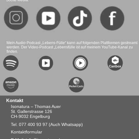
Social Media:
Mein Audio-Podcast „Lebens-Fülle“ kann auf folgenden Plattformen gestreamt
werden. Der Video-Podcast „Lebensfülle ist auf meinem YouTube-Kanal zu
finden.
Kontakt
Isonatura – Thomas Auer
St. Gallerstrasse 126
CH-9032 Engelburg
Tel. 077 400 93 97
(Auch Whatsapp)
Kontaktformular