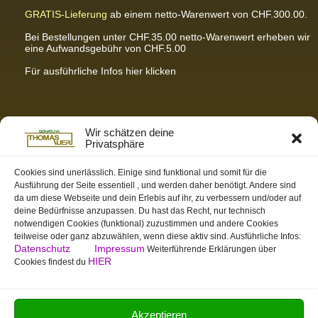
GRATIS-Lieferung
ab einem netto-Warenwert von CHF.300.00.
Bei Bestellungen unter CHF.35.00 netto-Warenwert erheben wir
eine Aufwandsgebühr von CHF.5.00
<br
Für ausführliche Infos hier klicken
Partnerseiten / Empfehlungen
Wir schätzen deine
Privatsphäre
K-Wellness – Karin Meier
Massagen und Kosmetik. Gönnen Sie sich was Gutes.
Cookies sind unerlässlich. Einige sind funktional und somit für die
Ausführung der Seite essentiell , und werden daher benötigt. Andere sind
S&S Informatik GmbH
da um diese Webseite und dein Erlebis auf ihr, zu verbessern und/oder auf
Ihr Partner für zukunftsorientierte Informatik
deine Bedürfnisse anzupassen. Du hast das Recht, nur technisch
notwendigen Cookies (funktional) zuzustimmen und andere Cookies
Swiss-skymodel
teilweise oder ganz abzuwählen, wenn diese aktiv sind. Ausführliche Infos:
opens your eyes
Datenschutz
Impressum
Weiterführende Erklärungen über
St. Gallen Info
HIER
Cookies findest du
Dein Tor zur Ostschweiz
tmas.ch
Team Mystic – Moderner Bogensportverein
Akzeptieren