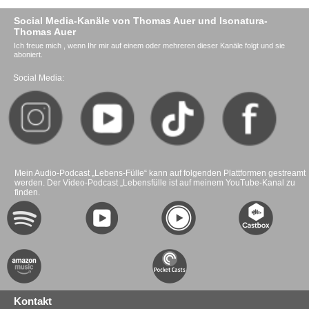
Social Media-Kanäle von Thomas Auer und Isonatura-
Thomas Auer
Ich freue mich , wenn Ihr mir auf einem oder mehreren dieser Kanäle folgt und sie
aboniert.
Social Media:
Mein Audio-Podcast „Lebens-Fülle“ kann auf folgenden Plattformen gestreamt
werden. Der Video-Podcast „Lebensfülle ist auf meinem YouTube-Kanal zu
finden.
Kontakt