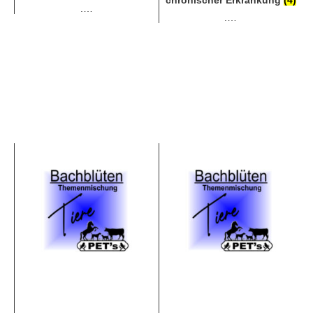
.…
.…