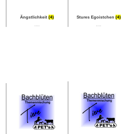
Ängstlichkeit
(4)
Stures Egoistchen
(4)
.…
.…