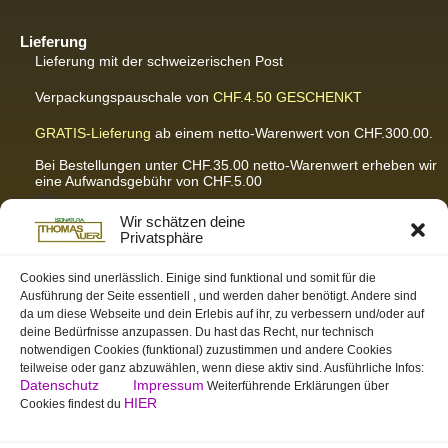
Lieferung
Lieferung mit der schweizerischen Post
Verpackungspauschale von
CHF.4.50
GESCHENKT
GRATIS-Lieferung
ab einem netto-Warenwert von CHF.300.00.
Bei Bestellungen unter CHF.35.00 netto-Warenwert erheben wir
eine Aufwandsgebühr von CHF.5.00
<br
Für ausführliche Infos hier klicken
Wir schätzen deine
Privatsphäre
Cookies sind unerlässlich. Einige sind funktional und somit für die
Ausführung der Seite essentiell , und werden daher benötigt. Andere sind
Partnerseiten / Empfehlungen
da um diese Webseite und dein Erlebis auf ihr, zu verbessern und/oder auf
K-Wellness – Karin Meier
deine Bedürfnisse anzupassen. Du hast das Recht, nur technisch
Massagen und Kosmetik. Gönnen Sie sich was Gutes.
notwendigen Cookies (funktional) zuzustimmen und andere Cookies
teilweise oder ganz abzuwählen, wenn diese aktiv sind. Ausführliche Infos:
S&S Informatik GmbH
Datenschutz
Impressum
Weiterführende Erklärungen über
Ihr Partner für zukunftsorientierte Informatik
HIER
Cookies findest du
Swiss-skymodel