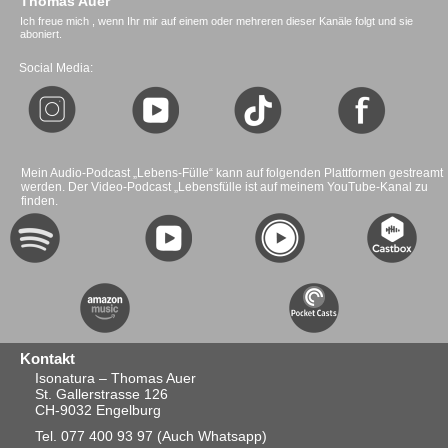
Thomas Auer
Ich freue mich , wenn Ihr mir auf einem oder mehreren dieser Kanäle folgt und sie
aboniert.
Social Media:
Mein Audio-Podcast „Lebens-Fülle“ kann auf folgenden Plattformen gestreamt
werden. Der Video-Podcast „Lebensfülle ist auf meinem YouTube-Kanal zu
finden.
Kontakt
Isonatura – Thomas Auer
St. Gallerstrasse 126
CH-9032 Engelburg
Tel. 077 400 93 97
(Auch Whatsapp)