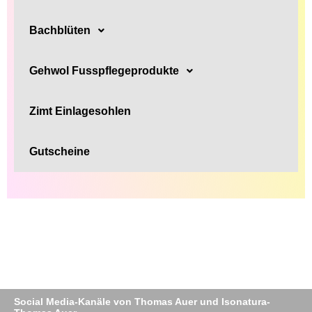
Bachblüten
Gehwol Fusspflegeprodukte
Zimt Einlagesohlen
Gutscheine
Social Media-Kanäle von Thomas Auer und Isonatura-