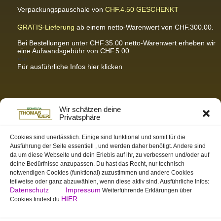
Verpackungspauschale von
CHF.4.50
GESCHENKT
GRATIS-Lieferung
ab einem netto-Warenwert von CHF.300.00.
Bei Bestellungen unter CHF.35.00 netto-Warenwert erheben wir
eine Aufwandsgebühr von CHF.5.00
<br
Für ausführliche Infos hier klicken
Partnerseiten / Empfehlungen
Wir schätzen deine
Privatsphäre
K-Wellness – Karin Meier
Massagen und Kosmetik. Gönnen Sie sich was Gutes.
Cookies sind unerlässlich. Einige sind funktional und somit für die
Ausführung der Seite essentiell , und werden daher benötigt. Andere sind
S&S Informatik GmbH
da um diese Webseite und dein Erlebis auf ihr, zu verbessern und/oder auf
Ihr Partner für zukunftsorientierte Informatik
deine Bedürfnisse anzupassen. Du hast das Recht, nur technisch
notwendigen Cookies (funktional) zuzustimmen und andere Cookies
Swiss-skymodel
teilweise oder ganz abzuwählen, wenn diese aktiv sind. Ausführliche Infos:
opens your eyes
Datenschutz
Impressum
Weiterführende Erklärungen über
St. Gallen Info
HIER
Cookies findest du
Dein Tor zur Ostschweiz