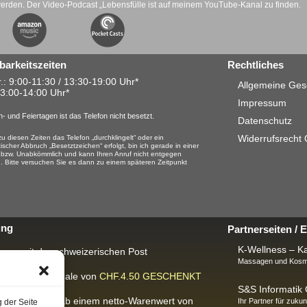
werden. Der Video-Podcast „Lebensfülle ist auf meinem YouTube-Kanal zu finden.
barkeitszeiten
Rechtliches
.: 9:00-11:30 / 13:30-19:00 Uhr*
Allgemeine Ges
13:00-14:00 Uhr*
Impressum
- und Feiertagen ist das Telefon nicht besetzt.
Datenschutz
Widerrufsrecht
u diesen Zeiten das Telefon „durchklingelt“ oder ein
ischer Abbruch „Besetztzeichen“ erfolgt, bin ich gerade in einer
 bzw. Unabkömmlich und kann Ihren Anruf nicht entgegen
 Bitte versuchen Sie es dann zu einem späteren Zeitpunkt
ung
Partnerseiten /
K-Wellness – Ka
rung mit der schweizerischen Post
Massagen und Kosme
ackungspauschale von
CHF.4.50
GESCHENKT
S&S Informati
IS-Lieferung
ab einem netto-Warenwert von
Ihr Partner für zukun
g der Seite