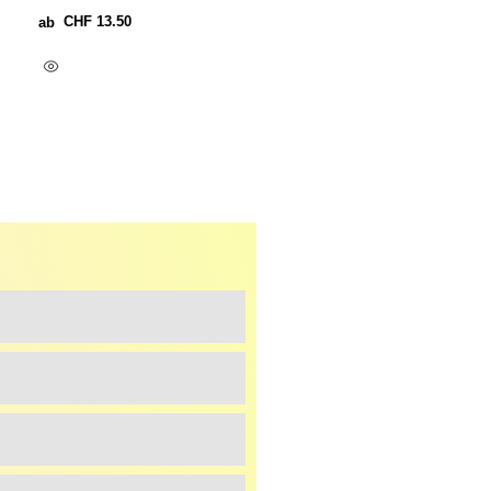
CHF
13.50
ab
Ausführung Wählen