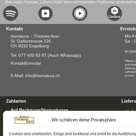
Mein Audio-Podcast „Lebens-Fülle“ kann auf folgenden Plattformen gestreamt 
Kontakt
Erreich
Isonatura – Thomas Auer
Mo-Fr
St. Gallerstrasse 126
Sa.
: 
CH-9032 Engelburg
An Sonn
Tel. 077 400 93 97
(Auch Whatsapp)
*Wenn z
Kontaktformular
automat
Sitzung
nehmen.
E-Mail: info@isonatura.ch
erneut.
Zahlarten
Liefer
Auf Rechnung/Vorauskasse
Liefe
Für E-Banking, Bankauftrag oder mit EZS für
Wir schätzen deine Privatsphäre
Postschalter-Zahlung.
Verp
Für mehr Infos hier klicken
GRAT
Per TWINT
Cookies sind unerlässlich. Einige sind funktional und somit für die Ausführun