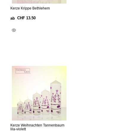
Kerze Krippe Bethlehem
CHF
13.50
ab
Ausführung Wählen
Kerze Weihnachten Tannenbaum
lila-violett