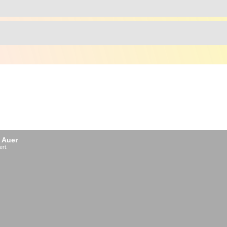
 Auer
ert.