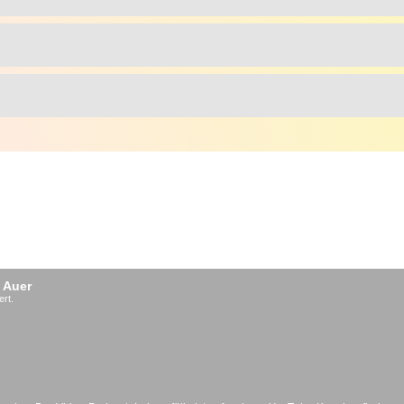
 Auer
ert.