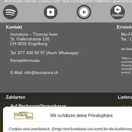
Mein Audio-Podcast „Lebens-Fülle“ kann auf folgenden Plattformen gestreamt 
Kontakt
Erreich
Isonatura – Thomas Auer
Mo-Fr
St. Gallerstrasse 126
Sa.
: 
CH-9032 Engelburg
An Sonn
Tel. 077 400 93 97
(Auch Whatsapp)
*Wenn z
Kontaktformular
automat
Sitzung
nehmen.
E-Mail: info@isonatura.ch
erneut.
Zahlarten
Liefer
Auf Rechnung/Vorauskasse
Liefe
Für E-Banking, Bankauftrag oder mit EZS für
Wir schätzen deine Privatsphäre
Postschalter-Zahlung.
Verp
Für mehr Infos hier klicken
GRAT
Per TWINT
Cookies sind unerlässlich. Einige sind funktional und somit für die Ausführun