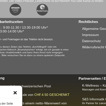
werden. Der Video-Podcast „Lebensfülle ist auf meinem YouTube-Kanal zu finden.
barkeitszeiten
Rechtliches
.: 9:00-11:30 / 13:30-19:00 Uhr*
Allgemeine Ges
13:00-14:00 Uhr*
Impressum
- und Feiertagen ist das Telefon nicht besetzt.
Datenschutz
Widerrufsrecht
u diesen Zeiten das Telefon „durchklingelt“ oder ein
ischer Abbruch „Besetztzeichen“ erfolgt, bin ich gerade in einer
 bzw. Unabkömmlich und kann Ihren Anruf nicht entgegen
 Bitte versuchen Sie es dann zu einem späteren Zeitpunkt
ung
Partnerseiten /
K-Wellness – Ka
rung mit der schweizerischen Post
Massagen und Kosme
ackungspauschale von
CHF.4.50
GESCHENKT
S&S Informati
IS-Lieferung
ab einem netto-Warenwert von
Ihr Partner für zukun
g der Seite