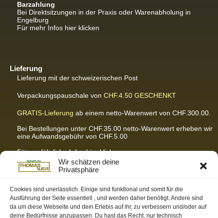
Barzahlung
Bei Direktsitzungen in der Praxis oder Warenabholung in
Engelburg
Für mehr Infos hier klicken
Lieferung
Lieferung mit der schweizerischen Post
Verpackungspauschale von
CHF.4.50
GESCHENKT
GRATIS-Lieferung
ab einem netto-Warenwert von CHF.300.00.
Bei Bestellungen unter CHF.35.00 netto-Warenwert erheben wir
eine Aufwandsgebühr von CHF.5.00
<br
Für ausführliche Infos hier klicken
Wir schätzen deine
Privatsphäre
Cookies sind unerlässlich. Einige sind funktional und somit für die
Partnerseiten / Empfehlungen
Ausführung der Seite essentiell , und werden daher benötigt. Andere sind
da um diese Webseite und dein Erlebis auf ihr, zu verbessern und/oder auf
K-Wellness – Karin Meier
deine Bedürfnisse anzupassen. Du hast das Recht, nur technisch
Massagen und Kosmetik. Gönnen Sie sich was Gutes.