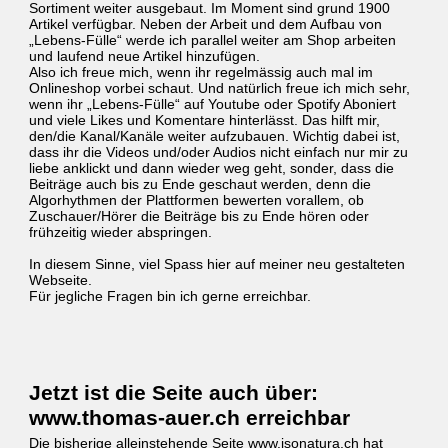
Sortiment weiter ausgebaut. Im Moment sind grund 1900
Artikel verfügbar. Neben der Arbeit und dem Aufbau von
„Lebens-Fülle“ werde ich parallel weiter am Shop arbeiten
und laufend neue Artikel hinzufügen.
Also ich freue mich, wenn ihr regelmässig auch mal im
Onlineshop vorbei schaut. Und natürlich freue ich mich sehr,
wenn ihr „Lebens-Fülle“ auf Youtube oder Spotify Aboniert
und viele Likes und Komentare hinterlässt. Das hilft mir,
den/die Kanal/Kanäle weiter aufzubauen. Wichtig dabei ist,
dass ihr die Videos und/oder Audios nicht einfach nur mir zu
liebe anklickt und dann wieder weg geht, sonder, dass die
Beiträge auch bis zu Ende geschaut werden, denn die
Algorhythmen der Plattformen bewerten vorallem, ob
Zuschauer/Hörer die Beiträge bis zu Ende hören oder
frühzeitig wieder abspringen.
In diesem Sinne, viel Spass hier auf meiner neu gestalteten
Webseite.
Für jegliche Fragen bin ich gerne erreichbar.
Jetzt ist die Seite auch über:
www.thomas-auer.ch erreichbar
Die bisherige alleinstehende Seite www.isonatura.ch hat