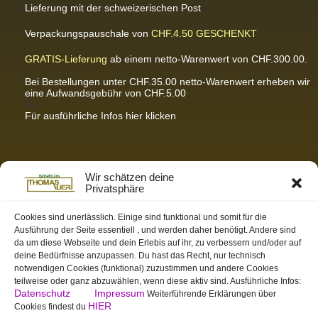
Lieferung mit der schweizerischen Post
Verpackungspauschale von
CHF.4.50
GESCHENKT
GRATIS-Lieferung
ab einem netto-Warenwert von CHF.300.00.
Bei Bestellungen unter CHF.35.00 netto-Warenwert erheben wir
eine Aufwandsgebühr von CHF.5.00
<br
Für ausführliche Infos hier klicken
Partnerseiten / Empfehlungen
Wir schätzen deine
Privatsphäre
K-Wellness – Karin Meier
Massagen und Kosmetik. Gönnen Sie sich was Gutes.
Cookies sind unerlässlich. Einige sind funktional und somit für die
Ausführung der Seite essentiell , und werden daher benötigt. Andere sind
S&S Informatik GmbH
da um diese Webseite und dein Erlebis auf ihr, zu verbessern und/oder auf
Ihr Partner für zukunftsorientierte Informatik
deine Bedürfnisse anzupassen. Du hast das Recht, nur technisch
notwendigen Cookies (funktional) zuzustimmen und andere Cookies
Swiss-skymodel
teilweise oder ganz abzuwählen, wenn diese aktiv sind. Ausführliche Infos:
opens your eyes
Datenschutz
Impressum
Weiterführende Erklärungen über
St. Gallen Info
HIER
Cookies findest du
Dein Tor zur Ostschweiz