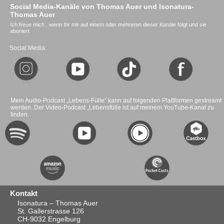
Social Media-Kanäle von Thomas Auer und Isonatura-
Thomas Auer
Ich freue mich , wenn Ihr mir auf einem oder mehreren dieser Kanäle folgt und sie
aboniert.
Social Media:
Mein Audio-Podcast „Lebens-Fülle“ kann auf folgenden Plattformen gestreamt
werden. Der Video-Podcast „Lebensfülle ist auf meinem YouTube-Kanal zu
finden.
Kontakt
Isonatura – Thomas Auer
St. Gallerstrasse 126
CH-9032 Engelburg