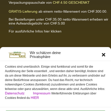
Verpackungspauschale von
CHF.4.50
GESCHENKT
GRATIS-Lieferung
ab einem netto-Warenwert von CHF.300.00.
Bei Bestellungen unter CHF.35.00 netto-Warenwert erheben wir
eine Aufwandsgebühr von CHF.5.00
<br
Für ausführliche Infos hier klicken
Partnerseiten / Empfehlungen
Wir schätzen deine
Privatsphäre
K-Wellness – Karin Meier
Massagen und Kosmetik. Gönnen Sie sich was Gutes.
Cookies sind unerlässlich. Einige sind funktional und somit für die
Ausführung der Seite essentiell , und werden daher benötigt. Andere sind
S&S Informatik GmbH
da um diese Webseite und dein Erlebis auf ihr, zu verbessern und/oder auf
Ihr Partner für zukunftsorientierte Informatik
deine Bedürfnisse anzupassen. Du hast das Recht, nur technisch
notwendigen Cookies (funktional) zuzustimmen und andere Cookies
Swiss-skymodel
teilweise oder ganz abzuwählen, wenn diese aktiv sind. Ausführliche Infos:
opens your eyes
Datenschutz
Impressum
Weiterführende Erklärungen über
St. Gallen Info
HIER
Cookies findest du
Dein Tor zur Ostschweiz
tmas.ch