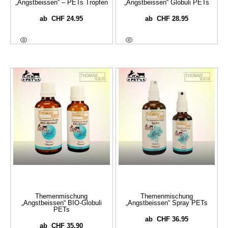
„Angstbeissen“ – PETs Tropfen
„Angstbeissen“ Globuli PETs
CHF
24.95
CHF
28.95
ab
ab
Ausführung Wählen
Ausführung Wählen
Themenmischung
Themenmischung
„Angstbeissen“ BIO-Globuli
„Angstbeissen“ Spray PETs
PETs
CHF
36.95
ab
CHF
35.90
ab