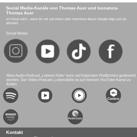
Social Media-Kanäle von Thomas Auer und Isonatura-
Thomas Auer
Ich freue mich , wenn Ihr mir auf einem oder mehreren dieser Kanäle folgt und sie
aboniert.
Social Media:
Mein Audio-Podcast „Lebens-Fülle“ kann auf folgenden Plattformen gestreamt
werden. Der Video-Podcast „Lebensfülle ist auf meinem YouTube-Kanal zu
finden.
Kontakt