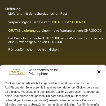
Lieferung
Lieferung mit der schweizerischen Post
Verpackungspauschale von
CHF.4.50
GESCHENKT
GRATIS-Lieferung
ab einem netto-Warenwert von CHF.300.00.
Bei Bestellungen unter CHF.35.00 netto-Warenwert erheben wir
eine Aufwandsgebühr von CHF.5.00
<br
Für ausführliche Infos hier klicken
Partnerseiten / Empfehlungen
Wir schätzen deine
Privatsphäre
K-Wellness – Karin Meier
Massagen und Kosmetik. Gönnen Sie sich was Gutes.
Cookies sind unerlässlich. Einige sind funktional und somit für die
Ausführung der Seite essentiell , und werden daher benötigt. Andere sind
S&S Informatik GmbH
da um diese Webseite und dein Erlebis auf ihr, zu verbessern und/oder auf
Ihr Partner für zukunftsorientierte Informatik
deine Bedürfnisse anzupassen. Du hast das Recht, nur technisch
notwendigen Cookies (funktional) zuzustimmen und andere Cookies
Swiss-skymodel
teilweise oder ganz abzuwählen, wenn diese aktiv sind. Ausführliche Infos:
opens your eyes