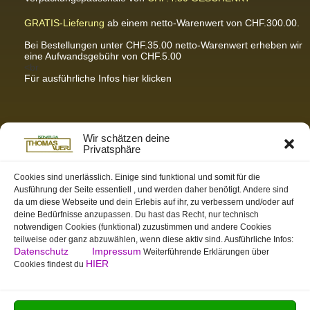
GRATIS-Lieferung
ab einem netto-Warenwert von CHF.300.00.
Bei Bestellungen unter CHF.35.00 netto-Warenwert erheben wir
eine Aufwandsgebühr von CHF.5.00
<br
Für ausführliche Infos hier klicken
Partnerseiten / Empfehlungen
Wir schätzen deine
Privatsphäre
K-Wellness – Karin Meier
Massagen und Kosmetik. Gönnen Sie sich was Gutes.
Cookies sind unerlässlich. Einige sind funktional und somit für die
Ausführung der Seite essentiell , und werden daher benötigt. Andere sind
S&S Informatik GmbH
da um diese Webseite und dein Erlebis auf ihr, zu verbessern und/oder auf
Ihr Partner für zukunftsorientierte Informatik
deine Bedürfnisse anzupassen. Du hast das Recht, nur technisch
notwendigen Cookies (funktional) zuzustimmen und andere Cookies
Swiss-skymodel
teilweise oder ganz abzuwählen, wenn diese aktiv sind. Ausführliche Infos:
opens your eyes
Datenschutz
Impressum
Weiterführende Erklärungen über
St. Gallen Info
HIER
Cookies findest du
Dein Tor zur Ostschweiz
tmas.ch