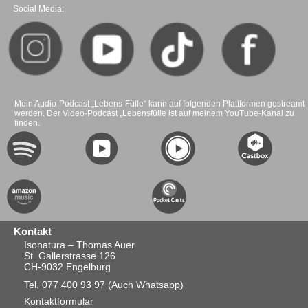
Social Media:
Mein Audio-Podcast „Lebens-Fülle“ kann auf folgenden Plattformen gestreamt
werden. Der Video-Podcast „Lebensfülle ist auf meinem YouTube-Kanal zu
finden.
Kontakt
Isonatura – Thomas Auer
St. Gallerstrasse 126
CH-9032 Engelburg
Tel. 077 400 93 97
(Auch Whatsapp)
Kontaktformular