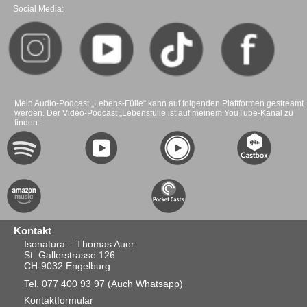
Social Media:
Mein Audio-Podcast „Lebens-Fülle“ kann auf folgenden Plattformen gestreamt
werden. Der Video-Podcast „Lebensfülle ist auf meinem YouTube-Kanal zu
finden.
Kontakt
Isonatura – Thomas Auer
St. Gallerstrasse 126
CH-9032 Engelburg
Tel. 077 400 93 97
(Auch Whatsapp)
Kontaktformular