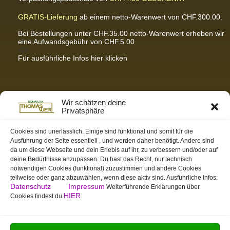
GRATIS-Lieferung
ab einem netto-Warenwert von CHF.300.00.
Bei Bestellungen unter CHF.35.00 netto-Warenwert erheben wir
eine Aufwandsgebühr von CHF.5.00
<br
Für ausführliche Infos hier klicken
Partnerseiten / Empfehlungen
Wir schätzen deine
Privatsphäre
K-Wellness – Karin Meier
Massagen und Kosmetik. Gönnen Sie sich was Gutes.
Cookies sind unerlässlich. Einige sind funktional und somit für die
Ausführung der Seite essentiell , und werden daher benötigt. Andere sind
S&S Informatik GmbH
da um diese Webseite und dein Erlebis auf ihr, zu verbessern und/oder auf
Ihr Partner für zukunftsorientierte Informatik
deine Bedürfnisse anzupassen. Du hast das Recht, nur technisch
notwendigen Cookies (funktional) zuzustimmen und andere Cookies
Swiss-skymodel
teilweise oder ganz abzuwählen, wenn diese aktiv sind. Ausführliche Infos:
opens your eyes
Datenschutz
Impressum
Weiterführende Erklärungen über
St. Gallen Info
HIER
Cookies findest du
Dein Tor zur Ostschweiz
tmas.ch