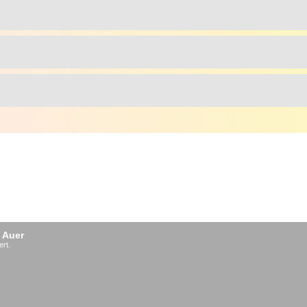
 Auer
ert.