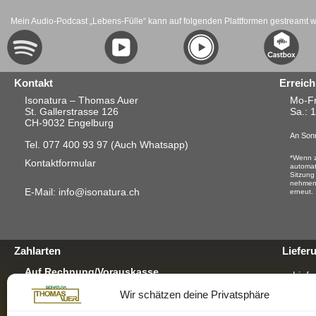
Mein Audio-Podcast „Lebens-Fülle“ kann auf folgenden Plattformen gestreamt 
Kontakt
Erreich
Isonatura – Thomas Auer
Mo-Fr
St. Gallerstrasse 126
Sa.
: 
CH-9032 Engelburg
An Sonn
Tel. 077 400 93 97
(Auch Whatsapp)
*Wenn z
Kontaktformular
automat
Sitzung
nehmen.
E-Mail: info@isonatura.ch
erneut.
Zahlarten
Liefer
Auf Rechnung/Vorauskasse
Liefe
Für E-Banking, Bankauftrag oder mit EZS für
Wir schätzen deine Privatsphäre
Postschalter-Zahlung.
Verp
Für mehr Infos hier klicken