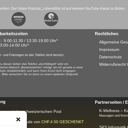
werden. Der Video-Podcast „Lebensfülle ist auf meinem YouTube-Kanal zu finden.
barkeitszeiten
Rechtliches
.: 9:00-11:30 / 13:30-19:00 Uhr*
Allgemeine Ges
13:00-14:00 Uhr*
Impressum
- und Feiertagen ist das Telefon nicht besetzt.
Datenschutz
Widerrufsrecht
u diesen Zeiten das Telefon „durchklingelt“ oder ein
ischer Abbruch „Besetztzeichen“ erfolgt, bin ich gerade in einer
 bzw. Unabkömmlich und kann Ihren Anruf nicht entgegen
 Bitte versuchen Sie es dann zu einem späteren Zeitpunkt
ung
Partnerseiten /
K-Wellness – Ka
rung mit der schweizerischen Post
Massagen und Kosme
ackungspauschale von
CHF.4.50
GESCHENKT
S&S Informati