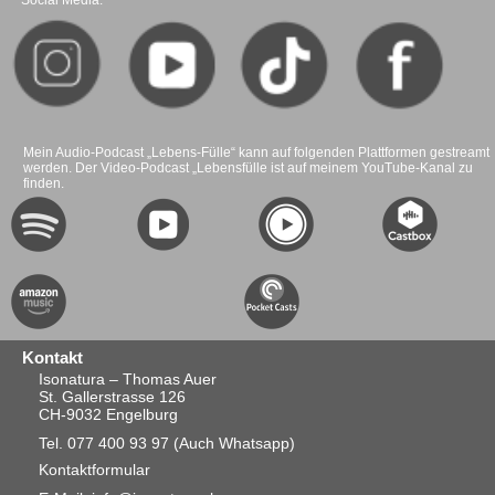
Social Media:
Mein Audio-Podcast „Lebens-Fülle“ kann auf folgenden Plattformen gestreamt
werden. Der Video-Podcast „Lebensfülle ist auf meinem YouTube-Kanal zu
finden.
Kontakt
Isonatura – Thomas Auer
St. Gallerstrasse 126
CH-9032 Engelburg
Tel. 077 400 93 97
(Auch Whatsapp)
Kontaktformular