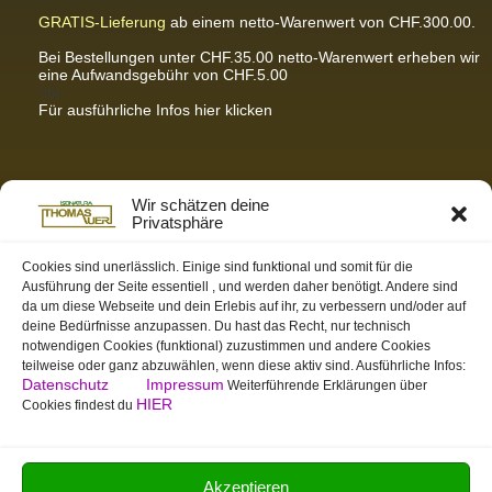
GRATIS-Lieferung
ab einem netto-Warenwert von CHF.300.00.
Bei Bestellungen unter CHF.35.00 netto-Warenwert erheben wir
eine Aufwandsgebühr von CHF.5.00
<br
Für ausführliche Infos hier klicken
Partnerseiten / Empfehlungen
Wir schätzen deine
Privatsphäre
K-Wellness – Karin Meier
Massagen und Kosmetik. Gönnen Sie sich was Gutes.
Cookies sind unerlässlich. Einige sind funktional und somit für die
Ausführung der Seite essentiell , und werden daher benötigt. Andere sind
S&S Informatik GmbH
da um diese Webseite und dein Erlebis auf ihr, zu verbessern und/oder auf
Ihr Partner für zukunftsorientierte Informatik
deine Bedürfnisse anzupassen. Du hast das Recht, nur technisch
notwendigen Cookies (funktional) zuzustimmen und andere Cookies
Swiss-skymodel
teilweise oder ganz abzuwählen, wenn diese aktiv sind. Ausführliche Infos:
opens your eyes
Datenschutz
Impressum
Weiterführende Erklärungen über
St. Gallen Info
HIER
Cookies findest du
Dein Tor zur Ostschweiz
tmas.ch
Team Mystic – Moderner Bogensportverein
Akzeptieren