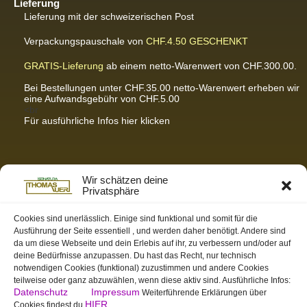
Lieferung
Lieferung mit der schweizerischen Post
Verpackungspauschale von
CHF.4.50
GESCHENKT
GRATIS-Lieferung
ab einem netto-Warenwert von CHF.300.00.
Bei Bestellungen unter CHF.35.00 netto-Warenwert erheben wir
eine Aufwandsgebühr von CHF.5.00
<br
Für ausführliche Infos hier klicken
Partnerseiten / Empfehlungen
Wir schätzen deine
Privatsphäre
K-Wellness – Karin Meier
Massagen und Kosmetik. Gönnen Sie sich was Gutes.
Cookies sind unerlässlich. Einige sind funktional und somit für die
Ausführung der Seite essentiell , und werden daher benötigt. Andere sind
S&S Informatik GmbH
da um diese Webseite und dein Erlebis auf ihr, zu verbessern und/oder auf
Ihr Partner für zukunftsorientierte Informatik
deine Bedürfnisse anzupassen. Du hast das Recht, nur technisch
notwendigen Cookies (funktional) zuzustimmen und andere Cookies
Swiss-skymodel
teilweise oder ganz abzuwählen, wenn diese aktiv sind. Ausführliche Infos:
opens your eyes
Datenschutz
Impressum
Weiterführende Erklärungen über
St. Gallen Info
HIER
Cookies findest du