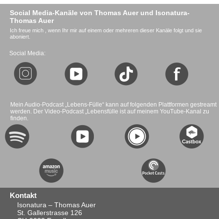
Social Media-Kanäle von Thomas Auer und Isonatura-
Thomas Auer
Ich freue mich , wenn Ihr mir auf einem oder mehreren dieser Kanäle folgt und sie
aboniert.
Social Media:
Mein Audio-Podcast „Lebens-Fülle“ kann auf folgenden Plattformen gestreamt
werden. Der Video-Podcast „Lebensfülle ist auf meinem YouTube-Kanal zu
finden.
Kontakt
Isonatura – Thomas Auer
St. Gallerstrasse 126