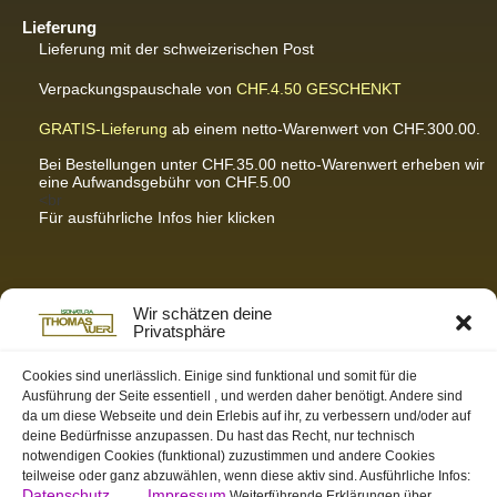
Lieferung
Lieferung mit der schweizerischen Post
Verpackungspauschale von
CHF.4.50
GESCHENKT
GRATIS-Lieferung
ab einem netto-Warenwert von CHF.300.00.
Bei Bestellungen unter CHF.35.00 netto-Warenwert erheben wir
eine Aufwandsgebühr von CHF.5.00
<br
Für ausführliche Infos hier klicken
Partnerseiten / Empfehlungen
Wir schätzen deine
Privatsphäre
K-Wellness – Karin Meier
Massagen und Kosmetik. Gönnen Sie sich was Gutes.
Cookies sind unerlässlich. Einige sind funktional und somit für die
Ausführung der Seite essentiell , und werden daher benötigt. Andere sind
S&S Informatik GmbH
da um diese Webseite und dein Erlebis auf ihr, zu verbessern und/oder auf
Ihr Partner für zukunftsorientierte Informatik
deine Bedürfnisse anzupassen. Du hast das Recht, nur technisch
notwendigen Cookies (funktional) zuzustimmen und andere Cookies
Swiss-skymodel
teilweise oder ganz abzuwählen, wenn diese aktiv sind. Ausführliche Infos:
opens your eyes
Datenschutz
Impressum
Weiterführende Erklärungen über