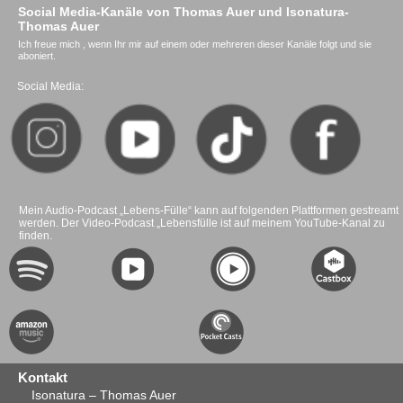
Social Media-Kanäle von Thomas Auer und Isonatura-
Thomas Auer
Ich freue mich , wenn Ihr mir auf einem oder mehreren dieser Kanäle folgt und sie
aboniert.
Social Media:
Mein Audio-Podcast „Lebens-Fülle“ kann auf folgenden Plattformen gestreamt
werden. Der Video-Podcast „Lebensfülle ist auf meinem YouTube-Kanal zu
finden.
Kontakt
Isonatura – Thomas Auer