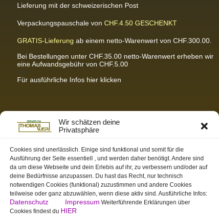
Lieferung mit der schweizerischen Post
Verpackungspauschale von
CHF.4.50
GESCHENKT
GRATIS-Lieferung
ab einem netto-Warenwert von CHF.300.00.
Bei Bestellungen unter CHF.35.00 netto-Warenwert erheben wir
eine Aufwandsgebühr von CHF.5.00
<br
Für ausführliche Infos hier klicken
Partnerseiten / Empfehlungen
Wir schätzen deine
Privatsphäre
K-Wellness – Karin Meier
Massagen und Kosmetik. Gönnen Sie sich was Gutes.
Cookies sind unerlässlich. Einige sind funktional und somit für die
Ausführung der Seite essentiell , und werden daher benötigt. Andere sind
S&S Informatik GmbH
da um diese Webseite und dein Erlebis auf ihr, zu verbessern und/oder auf
Ihr Partner für zukunftsorientierte Informatik
deine Bedürfnisse anzupassen. Du hast das Recht, nur technisch
notwendigen Cookies (funktional) zuzustimmen und andere Cookies
Swiss-skymodel
teilweise oder ganz abzuwählen, wenn diese aktiv sind. Ausführliche Infos:
opens your eyes
Datenschutz
Impressum
Weiterführende Erklärungen über
St. Gallen Info
HIER
Cookies findest du
Dein Tor zur Ostschweiz