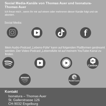
Social Media-Kanäle von Thomas Auer und Isonatura-
Thomas Auer
Ich freue mich , wenn Ihr mir auf einem oder mehreren dieser Kanäle folgt und sie
aboniert.
Social Media:
Mein Audio-Podcast „Lebens-Fülle“ kann auf folgenden Plattformen gestreamt
werden. Der Video-Podcast „Lebensfülle ist auf meinem YouTube-Kanal zu
finden.
Kontakt
Isonatura – Thomas Auer
St. Gallerstrasse 126
CH-9032 Engelburg