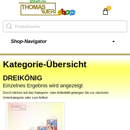
CHF
0.00
Shop-Navigator
Kategorie-Übersicht
DREIKÖNIG
Einzelnes Ergebnis wird angezeigt
Durch klicken auf das Kategorie- oder Artikelbild gelangen Sie zur nächsten
Unterkategorie oder zum Artikel.