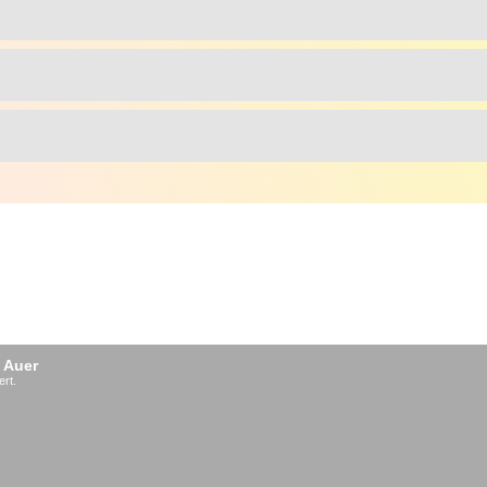
 Auer
ert.