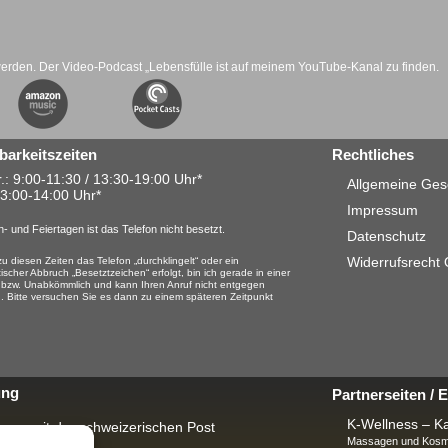
werden. Der Video-Podcast „Lebensfülle ist auf meinem YouTube-Kanal zu finden.
barkeitszeiten
Rechtliches
.: 9:00-11:30 / 13:30-19:00 Uhr*
Allgemeine Ges
13:00-14:00 Uhr*
Impressum
- und Feiertagen ist das Telefon nicht besetzt.
Datenschutz
Widerrufsrecht
u diesen Zeiten das Telefon „durchklingelt“ oder ein
ischer Abbruch „Besetztzeichen“ erfolgt, bin ich gerade in einer
 bzw. Unabkömmlich und kann Ihren Anruf nicht entgegen
 Bitte versuchen Sie es dann zu einem späteren Zeitpunkt
ung
Partnerseiten /
K-Wellness – Ka
rung mit der schweizerischen Post
Massagen und Kosme