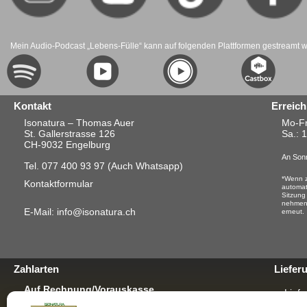
Mein Audio-Podcast „Lebens-Fülle“ kann auf folgenden Plattformen gestreamt 
Kontakt
Erreich
Isonatura – Thomas Auer
Mo-Fr
St. Gallerstrasse 126
Sa.
: 
CH-9032 Engelburg
An Sonn
Tel. 077 400 93 97
(Auch Whatsapp)
*Wenn z
Kontaktformular
automat
Sitzung
nehmen.
E-Mail: info@isonatura.ch
erneut.
Zahlarten
Liefer
Auf Rechnung/Vorauskasse
Liefe
Für E-Banking, Bankauftrag oder mit EZS für