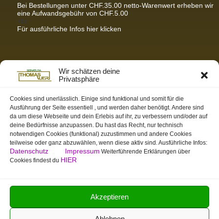
Bei Bestellungen unter CHF.35.00 netto-Warenwert erheben wir
eine Aufwandsgebühr von CHF.5.00
<br
Für ausführliche Infos hier klicken
Partnerseiten / Empfehlungen
Wir schätzen deine
Privatsphäre
K-Wellness – Karin Meier
Massagen und Kosmetik. Gönnen Sie sich was Gutes.
Cookies sind unerlässlich. Einige sind funktional und somit für die
Ausführung der Seite essentiell , und werden daher benötigt. Andere sind
S&S Informatik GmbH
da um diese Webseite und dein Erlebis auf ihr, zu verbessern und/oder auf
Ihr Partner für zukunftsorientierte Informatik
deine Bedürfnisse anzupassen. Du hast das Recht, nur technisch
notwendigen Cookies (funktional) zuzustimmen und andere Cookies
Swiss-skymodel
teilweise oder ganz abzuwählen, wenn diese aktiv sind. Ausführliche Infos:
opens your eyes
Datenschutz
Impressum
Weiterführende Erklärungen über
St. Gallen Info
HIER
Cookies findest du
Dein Tor zur Ostschweiz
tmas.ch
Team Mystic – Moderner Bogensportverein
Akzeptieren
Ablehnen