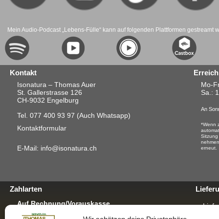
Mein Audio-Podcast „Lebens-Fülle“ kann auf folgenden Plattformen gestreamt 
Kontakt
Erreich
Isonatura – Thomas Auer
Mo-Fr
St. Gallerstrasse 126
Sa.
: 
CH-9032 Engelburg
An Sonn
Tel. 077 400 93 97
(Auch Whatsapp)
*Wenn z
Kontaktformular
automat
Sitzung
nehmen.
E-Mail: info@isonatura.ch
erneut.
Zahlarten
Liefer
Auf Rechnung/Vorauskasse
Liefe
Für E-Banking, Bankauftrag oder mit EZS für