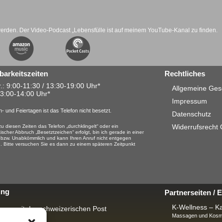
werden. Der Video-Podcast „Lebensfülle ist auf meinem YouTube-Kanal zu finden.
barkeitszeiten
Rechtliches
.: 9:00-11:30 / 13:30-19:00 Uhr*
Allgemeine Ges
13:00-14:00 Uhr*
Impressum
- und Feiertagen ist das Telefon nicht besetzt.
Datenschutz
Widerrufsrecht
u diesen Zeiten das Telefon „durchklingelt“ oder ein
ischer Abbruch „Besetztzeichen“ erfolgt, bin ich gerade in einer
 bzw. Unabkömmlich und kann Ihren Anruf nicht entgegen
 Bitte versuchen Sie es dann zu einem späteren Zeitpunkt
ung
Partnerseiten /
K-Wellness – Ka
rung mit der schweizerischen Post
Massagen und Kosme