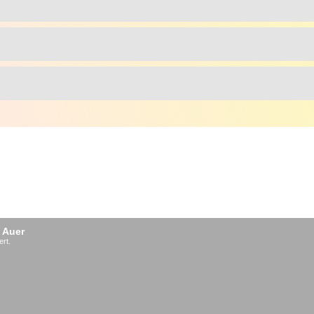
 Auer
ert.