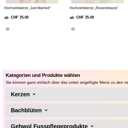
Hochzeitskerze „Just Married“
Hochzeitskerze „Rosenstrauss“
CHF
35.00
CHF
35.00
ab
ab
Optionen Wählen
Optionen Wählen
Kategorien und Produkte wählen
Sie können ganz einfach über das unten angefügte Menü zu den ve
Kerzen
Bachblüten
Gehwol Fusspflegeprodukte