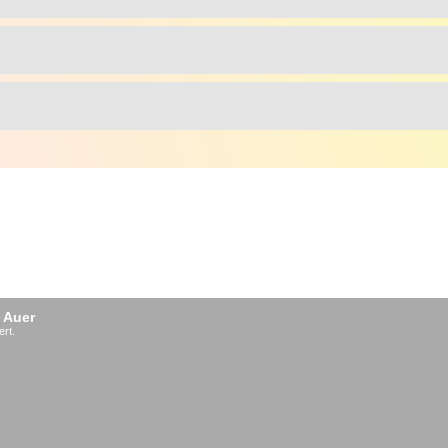
 Auer
ert.