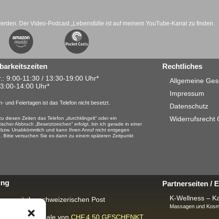
werden. Der Video-Podcast „Lebensfülle ist auf meinem YouTube-Kanal zu finden.
barkeitszeiten
Rechtliches
.: 9:00-11:30 / 13:30-19:00 Uhr*
Allgemeine Ges
13:00-14:00 Uhr*
Impressum
- und Feiertagen ist das Telefon nicht besetzt.
Datenschutz
Widerrufsrecht
u diesen Zeiten das Telefon „durchklingelt“ oder ein
ischer Abbruch „Besetztzeichen“ erfolgt, bin ich gerade in einer
 bzw. Unabkömmlich und kann Ihren Anruf nicht entgegen
 Bitte versuchen Sie es dann zu einem späteren Zeitpunkt
ung
Partnerseiten /
K-Wellness – Ka
rung mit der schweizerischen Post
Massagen und Kosme
ackungspauschale von
CHF.4.50
GESCHENKT