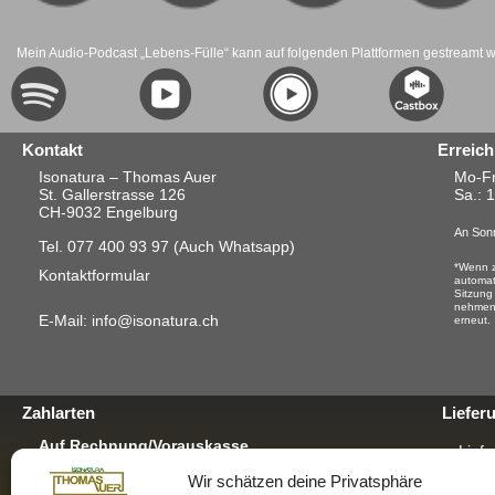
Mein Audio-Podcast „Lebens-Fülle“ kann auf folgenden Plattformen gestreamt 
Kontakt
Erreich
Isonatura – Thomas Auer
Mo-Fr
St. Gallerstrasse 126
Sa.
: 
CH-9032 Engelburg
An Sonn
Tel. 077 400 93 97
(Auch Whatsapp)
*Wenn z
Kontaktformular
automat
Sitzung
nehmen.
E-Mail: info@isonatura.ch
erneut.
Zahlarten
Liefer
Auf Rechnung/Vorauskasse
Liefe
Für E-Banking, Bankauftrag oder mit EZS für
Wir schätzen deine Privatsphäre
Postschalter-Zahlung.
Verp