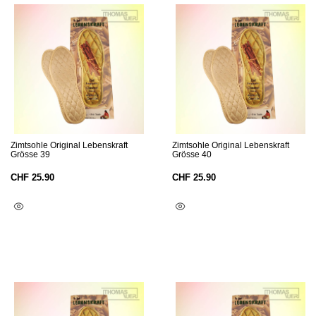
Zimtsohle Original Lebenskraft
Zimtsohle Original Lebenskraft
Grösse 39
Grösse 40
CHF
25.90
CHF
25.90
In Den Warenkorb
In Den Warenkorb