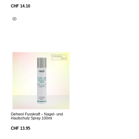
CHF
14.10
In Den Warenkorb
Gehwol Fusskraft – Nagel- und
Hautschutz Spray 100ml
CHF
13.95