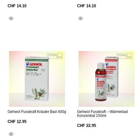
CHF
14.10
CHF
14.10
In Den Warenkorb
In Den Warenkorb
Gehwol Fusskraft Kräuter Bad 400g
Gehwol Fusskraft – Wärmebad
Konzentrat 150ml
CHF
12.95
CHF
22.95
In Den Warenkorb