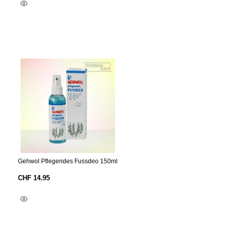
In Den Warenkorb
Gehwol Pflegendes Fussdeo 150ml
CHF
14.95
In Den Warenkorb