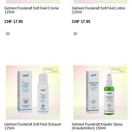
Gehwol Fusskraft Soft Feet Creme
Gehwol Fusskraft Soft Feet Lotion
125ml
125ml
CHF
17.95
CHF
17.95
In Den Warenkorb
In Den Warenkorb
Gehwol Fusskraft Soft Feet Schaum
Gehwol Fusskraft Kräuter Spray
125ml
(Kräuterlotion) 150ml