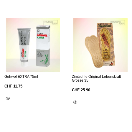
Gehwol EXTRA 75ml
Zimtsohle Original Lebenskraft
Grösse 35
CHF
11.75
CHF
25.90
In Den Warenkorb
In Den Warenkorb