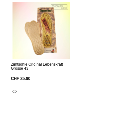
Zimtsohle Original Lebenskraft
Grösse 43
CHF
25.90
In Den Warenkorb