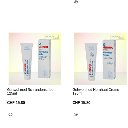
In Den Warenkorb
Gehwol med Schrundensalbe
Gehwol med Hornhaut Creme
125ml
125ml
CHF
15.80
CHF
15.80
In Den Warenkorb
In Den Warenkorb