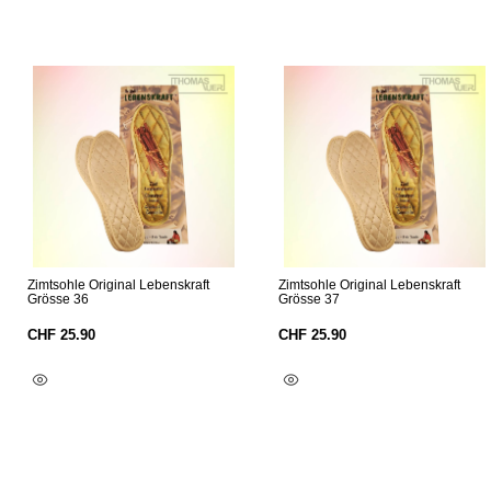
Zimtsohle Original Lebenskraft
Zimtsohle Original Lebenskraft
Grösse 36
Grösse 37
CHF
25.90
CHF
25.90
In Den Warenkorb
In Den Warenkorb