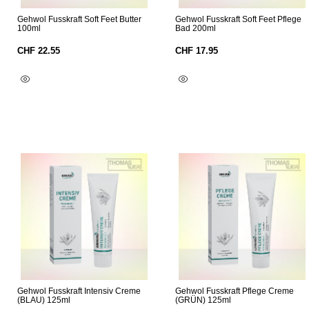
Gehwol Fusskraft Soft Feet Butter
Gehwol Fusskraft Soft Feet Pflege
100ml
Bad 200ml
CHF
22.55
CHF
17.95
In Den Warenkorb
In Den Warenkorb
Gehwol Fusskraft Intensiv Creme
Gehwol Fusskraft Pflege Creme
(BLAU) 125ml
(GRÜN) 125ml