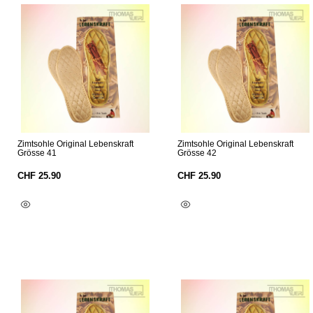
Zimtsohle Original Lebenskraft
Zimtsohle Original Lebenskraft
Grösse 41
Grösse 42
CHF
25.90
CHF
25.90
In Den Warenkorb
In Den Warenkorb