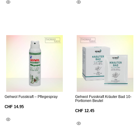
In Den Warenkorb
In Den Warenkorb
Gehwol Fusskraft – Pflegespray
Gehwol Fusskraft Kräuter Bad 10-
Portionen Beutel
CHF
14.95
CHF
12.45
In Den Warenkorb
In Den Warenkorb