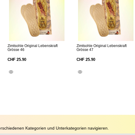
Zimtsohle Original Lebenskraft
Zimtsohle Original Lebenskraft
Grösse 46
Grösse 47
CHF
25.90
CHF
25.90
In Den Warenkorb
In Den Warenkorb
rschiedenen Kategorien und Unterkategorien navigieren.