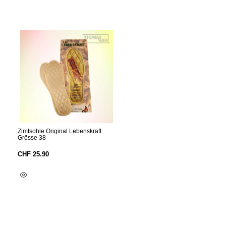
Zimtsohle Original Lebenskraft
Grösse 38
CHF
25.90
In Den Warenkorb