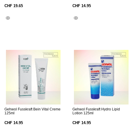
CHF
19.65
CHF
14.95
In Den Warenkorb
In Den Warenkorb
Gehwol Fusskraft Bein Vital Creme
Gehwol Fusskraft Hydro Lipid
125ml
Lotion 125ml
CHF
14.95
CHF
14.95