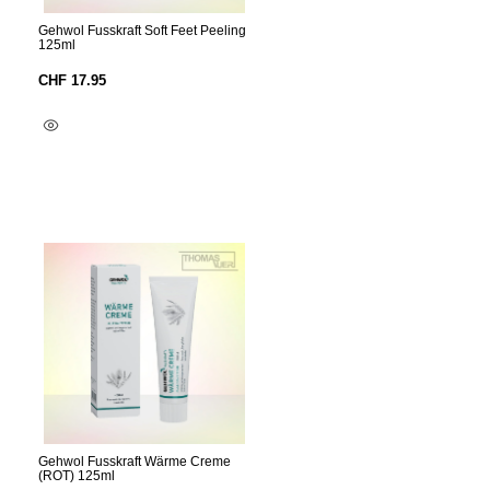
Gehwol Fusskraft Soft Feet Peeling
125ml
CHF
17.95
In Den Warenkorb
Gehwol Fusskraft Wärme Creme
(ROT) 125ml