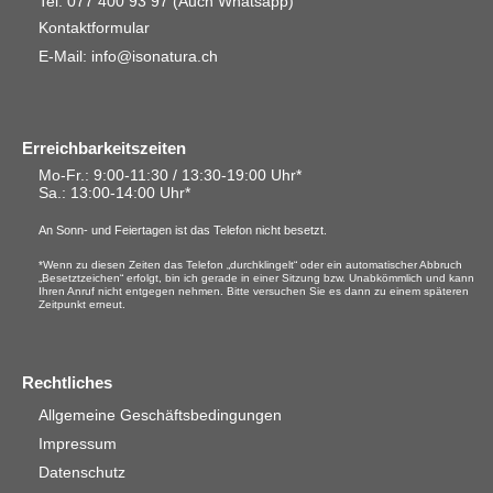
Tel. 077 400 93 97
(Auch Whatsapp)
Kontaktformular
E-Mail: info@isonatura.ch
Erreichbarkeitszeiten
Mo-Fr.: 9:00-11:30 / 13:30-19:00 Uhr*
Sa.
: 13:00-14:00 Uhr*
An Sonn- und Feiertagen ist das Telefon nicht besetzt.
*Wenn zu diesen Zeiten das Telefon „durchklingelt“ oder ein automatischer Abbruch
„Besetztzeichen“ erfolgt, bin ich gerade in einer Sitzung bzw. Unabkömmlich und kann
Ihren Anruf nicht entgegen nehmen. Bitte versuchen Sie es dann zu einem späteren
Zeitpunkt erneut.
Rechtliches
Allgemeine Geschäftsbedingungen
Impressum
Datenschutz