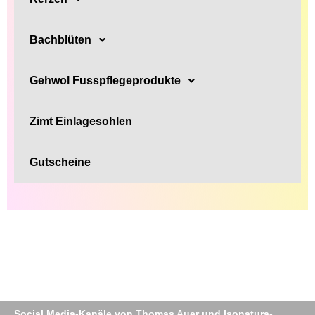
Bachblüten
Gehwol Fusspflegeprodukte
Zimt Einlagesohlen
Gutscheine
Social Media-Kanäle von Thomas Auer und Isonatura-