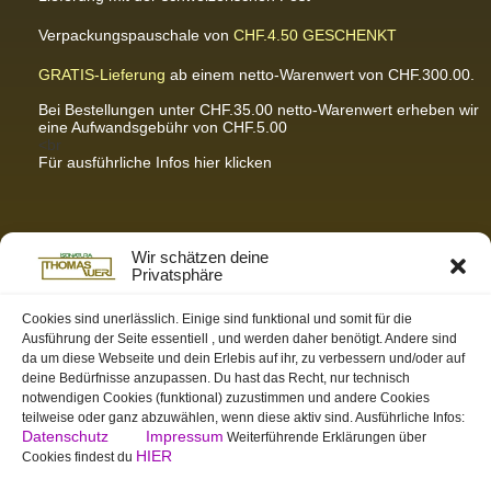
Verpackungspauschale von
CHF.4.50
GESCHENKT
GRATIS-Lieferung
ab einem netto-Warenwert von CHF.300.00.
Bei Bestellungen unter CHF.35.00 netto-Warenwert erheben wir
eine Aufwandsgebühr von CHF.5.00
<br
Für ausführliche Infos hier klicken
Partnerseiten / Empfehlungen
Wir schätzen deine
Privatsphäre
K-Wellness – Karin Meier
Massagen und Kosmetik. Gönnen Sie sich was Gutes.
Cookies sind unerlässlich. Einige sind funktional und somit für die
Ausführung der Seite essentiell , und werden daher benötigt. Andere sind
S&S Informatik GmbH
da um diese Webseite und dein Erlebis auf ihr, zu verbessern und/oder auf
Ihr Partner für zukunftsorientierte Informatik
deine Bedürfnisse anzupassen. Du hast das Recht, nur technisch
notwendigen Cookies (funktional) zuzustimmen und andere Cookies
Swiss-skymodel
teilweise oder ganz abzuwählen, wenn diese aktiv sind. Ausführliche Infos:
opens your eyes
Datenschutz
Impressum
Weiterführende Erklärungen über
St. Gallen Info
HIER
Cookies findest du
Dein Tor zur Ostschweiz