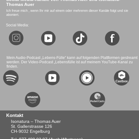
Thomas Auer
Ich freue mich , wenn Ihr mir auf einem oder mehreren dieser Kanäle folgt und sie
aboniert.
Social Media:
Mein Audio-Podcast „Lebens-Fülle“ kann auf folgenden Plattformen gestreamt
werden. Der Video-Podcast „Lebensfülle ist auf meinem YouTube-Kanal zu
finden.
Kontakt
Isonatura – Thomas Auer
St. Gallerstrasse 126
CH-9032 Engelburg