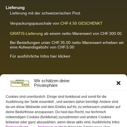
Lieferung
Lieferung mit der schweizerischen Post
Verpackungspauschale von
CHF.4.50
GESCHENKT
GRATIS-Lieferung
ab einem netto-Warenwert von CHF.300.00.
Bei Bestellungen unter CHF.35.00 netto-Warenwert erheben wir
eine Aufwandsgebühr von CHF.5.00
<br
Für ausführliche Infos hier klicken
Partnerseiten / Empfehlungen
Wir schätzen deine
Privatsphäre
K-Wellness – Karin Meier
Massagen und Kosmetik. Gönnen Sie sich was Gutes.
Cookies sind unerlässlich. Einige sind funktional und somit für die
Ausführung der Seite essentiell , und werden daher benötigt. Andere sind
S&S Informatik GmbH
da um diese Webseite und dein Erlebis auf ihr, zu verbessern und/oder auf
Ihr Partner für zukunftsorientierte Informatik
deine Bedürfnisse anzupassen. Du hast das Recht, nur technisch
notwendigen Cookies (funktional) zuzustimmen und andere Cookies
Swiss-skymodel
teilweise oder ganz abzuwählen, wenn diese aktiv sind. Ausführliche Infos:
opens your eyes