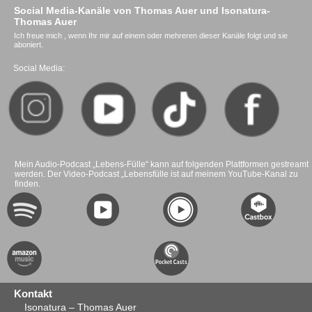
Social Media-Kanäle von Thomas Auer und Isonatura-
Thomas Auer
Ich freue mich , wenn Ihr mir auf einem oder mehreren dieser Kanäle folgt und sie
aboniert.
Social Media:
Mein Audio-Podcast „Lebens-Fülle“ kann auf folgenden Plattformen gestreamt
werden. Der Video-Podcast „Lebensfülle ist auf meinem YouTube-Kanal zu
finden.
Kontakt
Isonatura – Thomas Auer