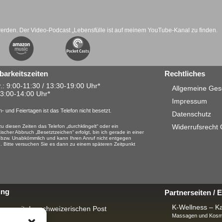
werden. Der Video-Podcast „Lebensfülle ist auf meinem YouTube-Kanal zu finden.
barkeitszeiten
Rechtliches
.: 9:00-11:30 / 13:30-19:00 Uhr*
Allgemeine Ges
13:00-14:00 Uhr*
Impressum
- und Feiertagen ist das Telefon nicht besetzt.
Datenschutz
Widerrufsrecht
u diesen Zeiten das Telefon „durchklingelt“ oder ein
ischer Abbruch „Besetztzeichen“ erfolgt, bin ich gerade in einer
 bzw. Unabkömmlich und kann Ihren Anruf nicht entgegen
 Bitte versuchen Sie es dann zu einem späteren Zeitpunkt
ung
Partnerseiten /
K-Wellness – Ka
rung mit der schweizerischen Post
Massagen und Kosme