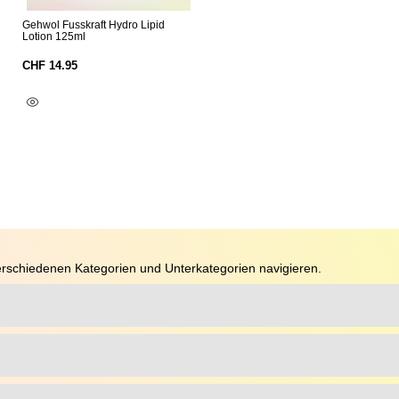
Gehwol Fusskraft Hydro Lipid
Lotion 125ml
CHF
14.95
In Den Warenkorb
rschiedenen Kategorien und Unterkategorien navigieren.