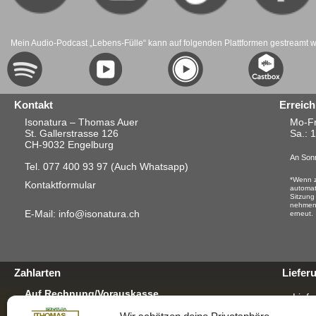
Mein Audio-Podcast „Lebens-Fülle“ kann auf folgenden Plattformen gestreamt 
Kontakt
Erreich
Isonatura – Thomas Auer
Mo-Fr
St. Gallerstrasse 126
Sa.
: 
CH-9032 Engelburg
An Sonn
Tel. 077 400 93 97
(Auch Whatsapp)
*Wenn z
Kontaktformular
automat
Sitzung
nehmen.
E-Mail: info@isonatura.ch
erneut.
Zahlarten
Liefer
Auf Rechnung/Vorauskasse
Liefe
Für E-Banking, Bankauftrag oder mit EZS für