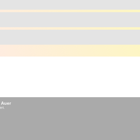
 Auer
ert.