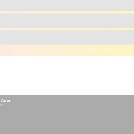
 Auer
ert.