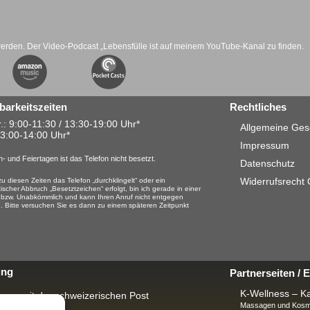
werden. Der Video-Podcast „Lebensfülle ist auf meinem YouTube-Kanal zu finden.
barkeitszeiten
Rechtliches
.: 9:00-11:30 / 13:30-19:00 Uhr*
Allgemeine Ges
13:00-14:00 Uhr*
Impressum
- und Feiertagen ist das Telefon nicht besetzt.
Datenschutz
Widerrufsrecht
u diesen Zeiten das Telefon „durchklingelt“ oder ein
ischer Abbruch „Besetztzeichen“ erfolgt, bin ich gerade in einer
 bzw. Unabkömmlich und kann Ihren Anruf nicht entgegen
 Bitte versuchen Sie es dann zu einem späteren Zeitpunkt
ung
Partnerseiten /
K-Wellness – Ka
rung mit der schweizerischen Post
Massagen und Kosme