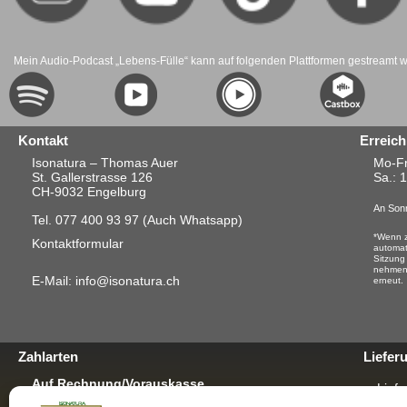
Mein Audio-Podcast „Lebens-Fülle“ kann auf folgenden Plattformen gestreamt 
Kontakt
Erreich
Isonatura – Thomas Auer
Mo-Fr
St. Gallerstrasse 126
Sa.
: 
CH-9032 Engelburg
An Sonn
Tel. 077 400 93 97
(Auch Whatsapp)
*Wenn z
Kontaktformular
automat
Sitzung
nehmen.
E-Mail: info@isonatura.ch
erneut.
Zahlarten
Liefer
Auf Rechnung/Vorauskasse
Liefe
Für E-Banking, Bankauftrag oder mit EZS für