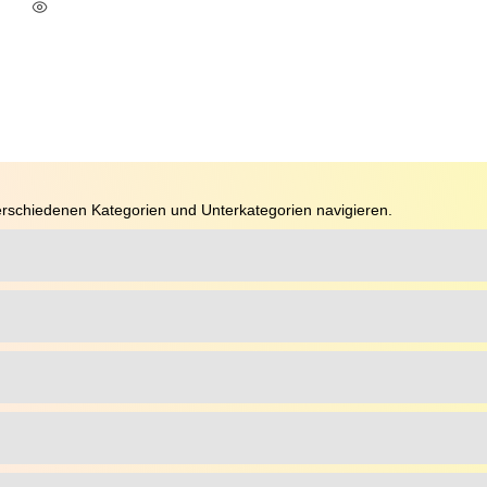
In Den Warenkorb
rschiedenen Kategorien und Unterkategorien navigieren.