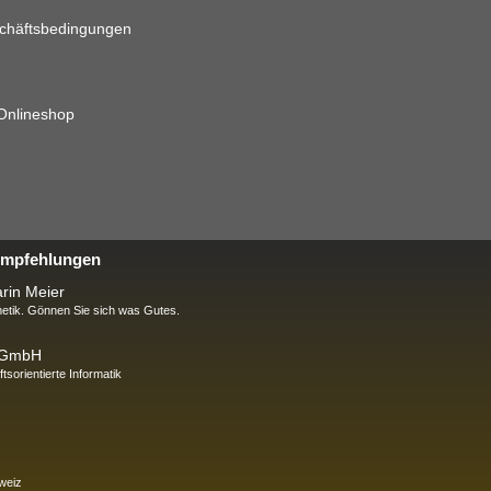
chäftsbedingungen
 Onlineshop
 Empfehlungen
rin Meier
tik. Gönnen Sie sich was Gutes.
k GmbH
ftsorientierte Informatik
weiz