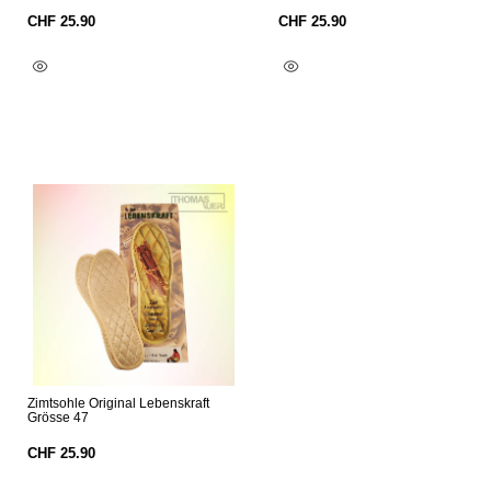
CHF
25.90
CHF
25.90
In Den Warenkorb
In Den Warenkorb
Zimtsohle Original Lebenskraft
Grösse 47
CHF
25.90