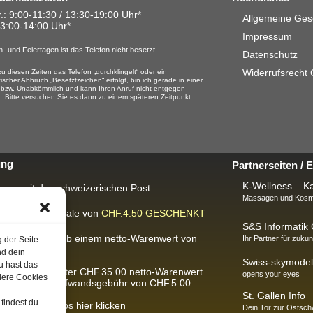
.: 9:00-11:30 / 13:30-19:00 Uhr*
Allgemeine Ges
13:00-14:00 Uhr*
Impressum
- und Feiertagen ist das Telefon nicht besetzt.
Datenschutz
Widerrufsrecht
u diesen Zeiten das Telefon „durchklingelt“ oder ein
ischer Abbruch „Besetztzeichen“ erfolgt, bin ich gerade in einer
 bzw. Unabkömmlich und kann Ihren Anruf nicht entgegen
 Bitte versuchen Sie es dann zu einem späteren Zeitpunkt
ung
Partnerseiten /
K-Wellness – Ka
rung mit der schweizerischen Post
Massagen und Kosme
ackungspauschale von
CHF.4.50
GESCHENKT
S&S Informati
IS-Lieferung
ab einem netto-Warenwert von
Ihr Partner für zukun
g der Seite
300.00.
nd dein
Swiss-skymodel
u hast das
Bestellungen unter CHF.35.00 netto-Warenwert
opens your eyes
dere Cookies
ben wir eine Aufwandsgebühr von CHF.5.00
St. Gallen Info
findest du
usführliche Infos hier klicken
Dein Tor zur Ostsch