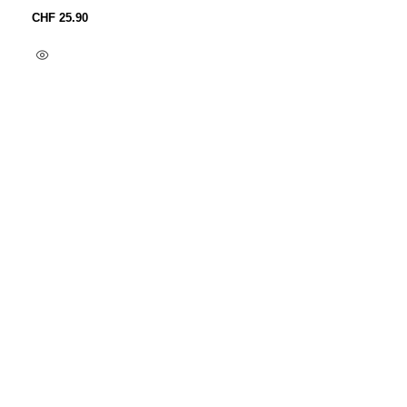
CHF
25.90
In Den Warenkorb