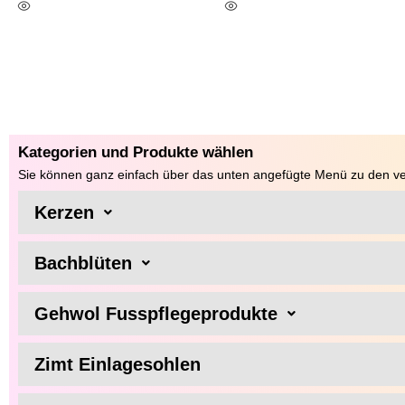
In Den Warenkorb
In Den Warenkorb
Kategorien und Produkte wählen
Sie können ganz einfach über das unten angefügte Menü zu den ve
Kerzen
Bachblüten
Gehwol Fusspflegeprodukte
Zimt Einlagesohlen