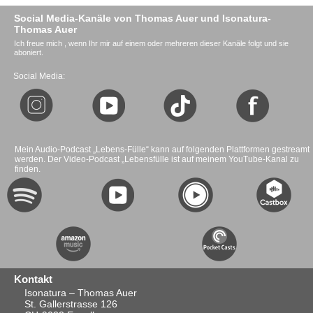
Social Media-Kanäle von Thomas Auer und Isonatura-
Thomas Auer
Ich freue mich , wenn Ihr mir auf einem oder mehreren dieser Kanäle folgt und sie
aboniert.
Social Media:
Mein Audio-Podcast „Lebens-Fülle“ kann auf folgenden Plattformen gestreamt
werden. Der Video-Podcast „Lebensfülle ist auf meinem YouTube-Kanal zu
finden.
Kontakt
Isonatura – Thomas Auer
St. Gallerstrasse 126