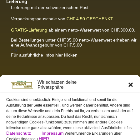
Lieferung
Lieferung mit der schweizerischen Post
Verpackungspauschale von
CHF.4.50
GESCHENKT
GRATIS-Lieferung
ab einem netto-Warenwert von CHF.300.00.
Bei Bestellungen unter CHF.35.00 netto-Warenwert erheben wir
eine Aufwandsgebühr von CHF.5.00
<br
Für ausführliche Infos hier klicken
Partnerseiten / Empfehlungen
Wir schätzen deine
Privatsphäre
K-Wellness – Karin Meier
Massagen und Kosmetik. Gönnen Sie sich was Gutes.
Cookies sind unerlässlich. Einige sind funktional und somit für die
Ausführung der Seite essentiell , und werden daher benötigt. Andere sind
S&S Informatik GmbH
da um diese Webseite und dein Erlebis auf ihr, zu verbessern und/oder auf
Ihr Partner für zukunftsorientierte Informatik
deine Bedürfnisse anzupassen. Du hast das Recht, nur technisch
notwendigen Cookies (funktional) zuzustimmen und andere Cookies
Swiss-skymodel
teilweise oder ganz abzuwählen, wenn diese aktiv sind. Ausführliche Infos:
opens your eyes
Datenschutz
Impressum
Weiterführende Erklärungen über
St. Gallen Info
HIER
Cookies findest du