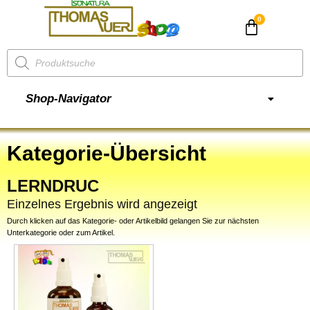
CHF
0.00
Shop-Navigator
Kategorie-Übersicht
LERNDRUC
Einzelnes Ergebnis wird angezeigt
Durch klicken auf das Kategorie- oder Artikelbild gelangen Sie zur nächsten
Unterkategorie oder zum Artikel.