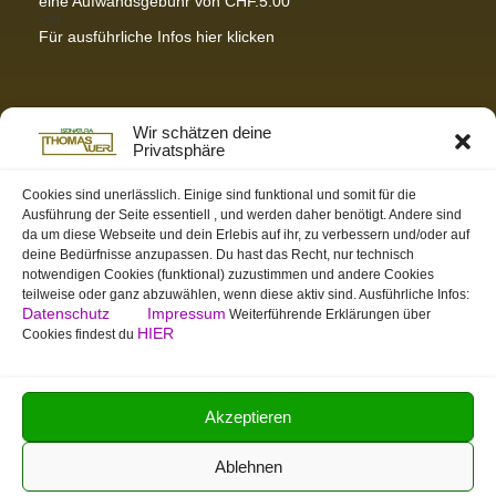
eine Aufwandsgebühr von CHF.5.00
<br
Für ausführliche Infos hier klicken
Partnerseiten / Empfehlungen
Wir schätzen deine
Privatsphäre
K-Wellness – Karin Meier
Massagen und Kosmetik. Gönnen Sie sich was Gutes.
Cookies sind unerlässlich. Einige sind funktional und somit für die
Ausführung der Seite essentiell , und werden daher benötigt. Andere sind
S&S Informatik GmbH
da um diese Webseite und dein Erlebis auf ihr, zu verbessern und/oder auf
Ihr Partner für zukunftsorientierte Informatik
deine Bedürfnisse anzupassen. Du hast das Recht, nur technisch
notwendigen Cookies (funktional) zuzustimmen und andere Cookies
Swiss-skymodel
teilweise oder ganz abzuwählen, wenn diese aktiv sind. Ausführliche Infos:
opens your eyes
Datenschutz
Impressum
Weiterführende Erklärungen über
St. Gallen Info
HIER
Cookies findest du
Dein Tor zur Ostschweiz
tmas.ch
Team Mystic – Moderner Bogensportverein
Akzeptieren
Ablehnen
Copyright © 2026 Isonatura - Thomas Auer | Powered by Isonatura