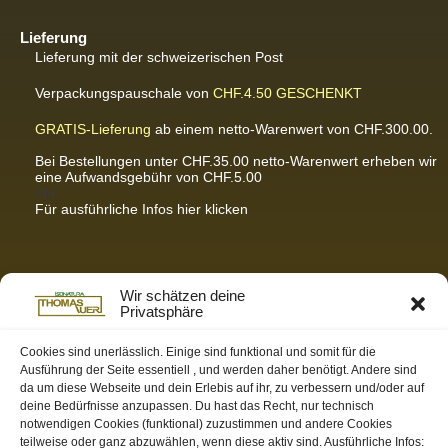
Lieferung
Lieferung mit der schweizerischen Post
Verpackungspauschale von
CHF.4.50
GESCHENKT
GRATIS-Lieferung
ab einem netto-Warenwert von CHF.300.00.
Bei Bestellungen unter CHF.35.00 netto-Warenwert erheben wir
eine Aufwandsgebühr von CHF.5.00
<br
Für ausführliche Infos hier klicken
Partnerseiten / Empfehlungen
Wir schätzen deine
Privatsphäre
K-Wellness – Karin Meier
Massagen und Kosmetik. Gönnen Sie sich was Gutes.
Cookies sind unerlässlich. Einige sind funktional und somit für die
Ausführung der Seite essentiell , und werden daher benötigt. Andere sind
S&S Informatik GmbH
da um diese Webseite und dein Erlebis auf ihr, zu verbessern und/oder auf
Ihr Partner für zukunftsorientierte Informatik
deine Bedürfnisse anzupassen. Du hast das Recht, nur technisch
notwendigen Cookies (funktional) zuzustimmen und andere Cookies
Swiss-skymodel
teilweise oder ganz abzuwählen, wenn diese aktiv sind. Ausführliche Infos:
opens your eyes