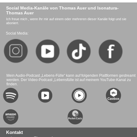
Social Media-Kanäle von Thomas Auer und Isonatura-
Thomas Auer
Ich freue mich , wenn Ihr mir auf einem oder mehreren dieser Kanäle folgt und sie
aboniert.
Social Media:
Mein Audio-Podcast „Lebens-Fülle“ kann auf folgenden Plattformen gestreamt
werden. Der Video-Podcast „Lebensfülle ist auf meinem YouTube-Kanal zu
finden.
Kontakt