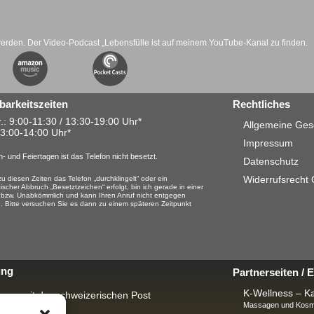
werden. Der Video-Podcast „Lebensfülle ist auf meinem YouTube-Kanal zu finden.
barkeitszeiten
Rechtliches
.: 9:00-11:30 / 13:30-19:00 Uhr*
Allgemeine Ges
13:00-14:00 Uhr*
Impressum
- und Feiertagen ist das Telefon nicht besetzt.
Datenschutz
Widerrufsrecht
u diesen Zeiten das Telefon „durchklingelt“ oder ein
ischer Abbruch „Besetztzeichen“ erfolgt, bin ich gerade in einer
 bzw. Unabkömmlich und kann Ihren Anruf nicht entgegen
 Bitte versuchen Sie es dann zu einem späteren Zeitpunkt
ung
Partnerseiten /
K-Wellness – Ka
rung mit der schweizerischen Post
Massagen und Kosme