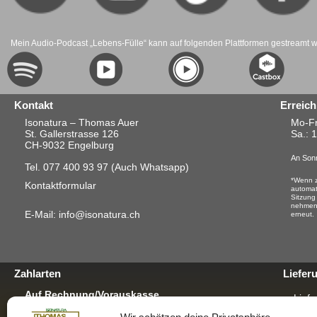
Mein Audio-Podcast „Lebens-Fülle“ kann auf folgenden Plattformen gestreamt 
Kontakt
Erreich
Isonatura – Thomas Auer
Mo-Fr
St. Gallerstrasse 126
Sa.
: 
CH-9032 Engelburg
An Sonn
Tel. 077 400 93 97
(Auch Whatsapp)
*Wenn z
Kontaktformular
automat
Sitzung
nehmen.
E-Mail: info@isonatura.ch
erneut.
Zahlarten
Liefer
Auf Rechnung/Vorauskasse
Liefe
Für E-Banking, Bankauftrag oder mit EZS für