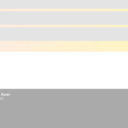
 Auer
ert.