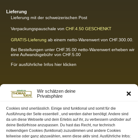
Lieferung
Lieferung mit der schweizerischen Post
Verpackungspauschale von
CHF.4.50
GESCHENKT
GRATIS-Lieferung
ab einem netto-Warenwert von CHF.300.00.
Bei Bestellungen unter CHF.35.00 netto-Warenwert erheben wir
eine Aufwandsgebühr von CHF.5.00
<br
Für ausführliche Infos hier klicken
Partnerseiten / Empfehlungen
Wir schätzen deine
Privatsphäre
K-Wellness – Karin Meier
Massagen und Kosmetik. Gönnen Sie sich was Gutes.
Cookies sind unerlässlich. Einige sind funktional und somit für die
Ausführung der Seite essentiell , und werden daher benötigt. Andere sind
S&S Informatik GmbH
da um diese Webseite und dein Erlebis auf ihr, zu verbessern und/oder auf
Ihr Partner für zukunftsorientierte Informatik
deine Bedürfnisse anzupassen. Du hast das Recht, nur technisch
notwendigen Cookies (funktional) zuzustimmen und andere Cookies
Swiss-skymodel
teilweise oder ganz abzuwählen, wenn diese aktiv sind. Ausführliche Infos:
opens your eyes