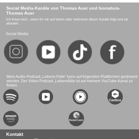
Social Media-Kanäle von Thomas Auer und Isonatura-
Thomas Auer
Ich freue mich , wenn Ihr mir auf einem oder mehreren dieser Kanäle folgt und sie
aboniert.
Social Media:
Mein Audio-Podcast „Lebens-Fülle“ kann auf folgenden Plattformen gestreamt
werden. Der Video-Podcast „Lebensfülle ist auf meinem YouTube-Kanal zu
finden.
Kontakt