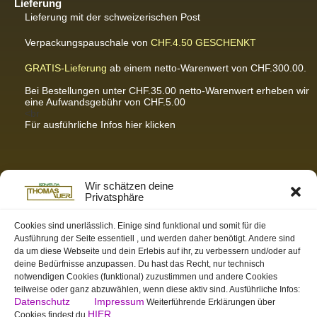
Lieferung
Lieferung mit der schweizerischen Post
Verpackungspauschale von
CHF.4.50
GESCHENKT
GRATIS-Lieferung
ab einem netto-Warenwert von CHF.300.00.
Bei Bestellungen unter CHF.35.00 netto-Warenwert erheben wir
eine Aufwandsgebühr von CHF.5.00
<br
Für ausführliche Infos hier klicken
Partnerseiten / Empfehlungen
Wir schätzen deine
Privatsphäre
K-Wellness – Karin Meier
Massagen und Kosmetik. Gönnen Sie sich was Gutes.
Cookies sind unerlässlich. Einige sind funktional und somit für die
Ausführung der Seite essentiell , und werden daher benötigt. Andere sind
S&S Informatik GmbH
da um diese Webseite und dein Erlebis auf ihr, zu verbessern und/oder auf
Ihr Partner für zukunftsorientierte Informatik
deine Bedürfnisse anzupassen. Du hast das Recht, nur technisch
notwendigen Cookies (funktional) zuzustimmen und andere Cookies
Swiss-skymodel
teilweise oder ganz abzuwählen, wenn diese aktiv sind. Ausführliche Infos:
opens your eyes
Datenschutz
Impressum
Weiterführende Erklärungen über
St. Gallen Info
HIER
Cookies findest du