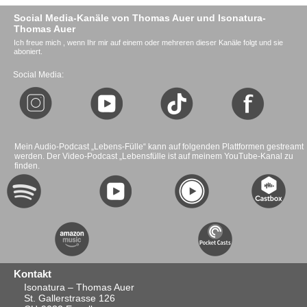
Social Media-Kanäle von Thomas Auer und Isonatura-
Thomas Auer
Ich freue mich , wenn Ihr mir auf einem oder mehreren dieser Kanäle folgt und sie
aboniert.
Social Media:
Mein Audio-Podcast „Lebens-Fülle“ kann auf folgenden Plattformen gestreamt
werden. Der Video-Podcast „Lebensfülle ist auf meinem YouTube-Kanal zu
finden.
Kontakt
Isonatura – Thomas Auer
St. Gallerstrasse 126