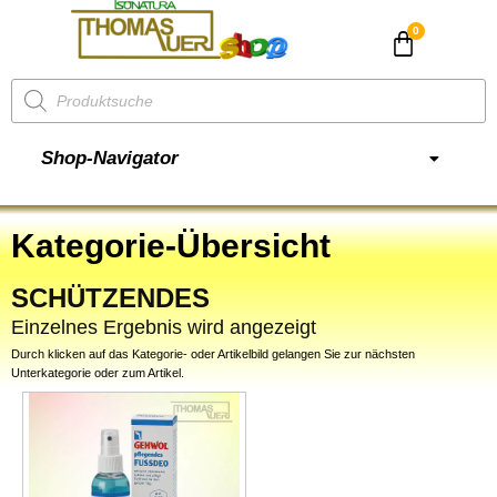
CHF
0.00
Shop-Navigator
Kategorie-Übersicht
SCHÜTZENDES
Einzelnes Ergebnis wird angezeigt
Durch klicken auf das Kategorie- oder Artikelbild gelangen Sie zur nächsten
Unterkategorie oder zum Artikel.