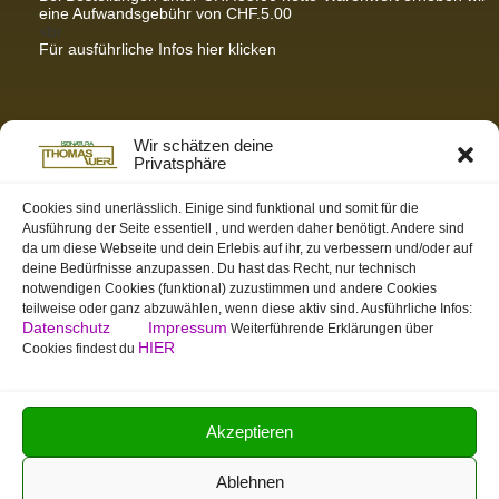
eine Aufwandsgebühr von CHF.5.00
<br
Für ausführliche Infos hier klicken
Partnerseiten / Empfehlungen
Wir schätzen deine
Privatsphäre
K-Wellness – Karin Meier
Massagen und Kosmetik. Gönnen Sie sich was Gutes.
Cookies sind unerlässlich. Einige sind funktional und somit für die
Ausführung der Seite essentiell , und werden daher benötigt. Andere sind
S&S Informatik GmbH
da um diese Webseite und dein Erlebis auf ihr, zu verbessern und/oder auf
Ihr Partner für zukunftsorientierte Informatik
deine Bedürfnisse anzupassen. Du hast das Recht, nur technisch
notwendigen Cookies (funktional) zuzustimmen und andere Cookies
Swiss-skymodel
teilweise oder ganz abzuwählen, wenn diese aktiv sind. Ausführliche Infos:
opens your eyes
Datenschutz
Impressum
Weiterführende Erklärungen über
St. Gallen Info
HIER
Cookies findest du
Dein Tor zur Ostschweiz
tmas.ch
Team Mystic – Moderner Bogensportverein
Akzeptieren
Ablehnen
Copyright © 2026 Isonatura - Thomas Auer | Powered by Isonatura