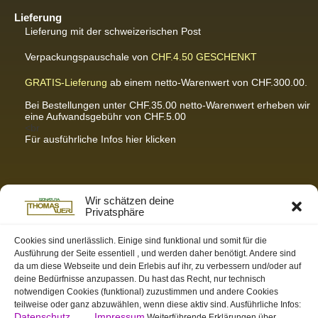
Lieferung
Lieferung mit der schweizerischen Post
Verpackungspauschale von
CHF.4.50
GESCHENKT
GRATIS-Lieferung
ab einem netto-Warenwert von CHF.300.00.
Bei Bestellungen unter CHF.35.00 netto-Warenwert erheben wir
eine Aufwandsgebühr von CHF.5.00
<br
Für ausführliche Infos hier klicken
Partnerseiten / Empfehlungen
Wir schätzen deine
Privatsphäre
K-Wellness – Karin Meier
Massagen und Kosmetik. Gönnen Sie sich was Gutes.
Cookies sind unerlässlich. Einige sind funktional und somit für die
Ausführung der Seite essentiell , und werden daher benötigt. Andere sind
S&S Informatik GmbH
da um diese Webseite und dein Erlebis auf ihr, zu verbessern und/oder auf
Ihr Partner für zukunftsorientierte Informatik
deine Bedürfnisse anzupassen. Du hast das Recht, nur technisch
notwendigen Cookies (funktional) zuzustimmen und andere Cookies
Swiss-skymodel
teilweise oder ganz abzuwählen, wenn diese aktiv sind. Ausführliche Infos:
opens your eyes
Datenschutz
Impressum
Weiterführende Erklärungen über