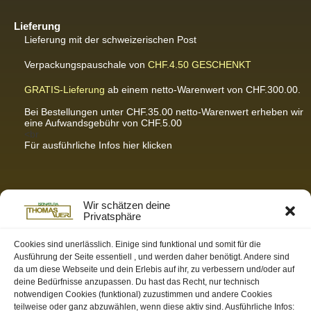
Lieferung
Lieferung mit der schweizerischen Post
Verpackungspauschale von
CHF.4.50
GESCHENKT
GRATIS-Lieferung
ab einem netto-Warenwert von CHF.300.00.
Bei Bestellungen unter CHF.35.00 netto-Warenwert erheben wir
eine Aufwandsgebühr von CHF.5.00
<br
Für ausführliche Infos hier klicken
Partnerseiten / Empfehlungen
Wir schätzen deine
Privatsphäre
K-Wellness – Karin Meier
Massagen und Kosmetik. Gönnen Sie sich was Gutes.
Cookies sind unerlässlich. Einige sind funktional und somit für die
Ausführung der Seite essentiell , und werden daher benötigt. Andere sind
S&S Informatik GmbH
da um diese Webseite und dein Erlebis auf ihr, zu verbessern und/oder auf
Ihr Partner für zukunftsorientierte Informatik
deine Bedürfnisse anzupassen. Du hast das Recht, nur technisch
notwendigen Cookies (funktional) zuzustimmen und andere Cookies
Swiss-skymodel
teilweise oder ganz abzuwählen, wenn diese aktiv sind. Ausführliche Infos:
opens your eyes