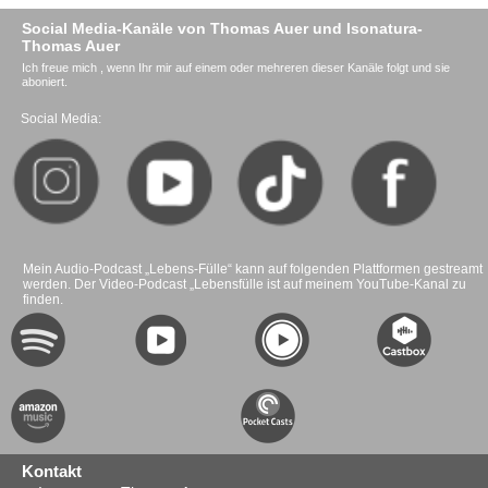
Social Media-Kanäle von Thomas Auer und Isonatura-
Thomas Auer
Ich freue mich , wenn Ihr mir auf einem oder mehreren dieser Kanäle folgt und sie
aboniert.
Social Media:
Mein Audio-Podcast „Lebens-Fülle“ kann auf folgenden Plattformen gestreamt
werden. Der Video-Podcast „Lebensfülle ist auf meinem YouTube-Kanal zu
finden.
Kontakt