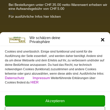
Bei Bestellungen unter CHF.35.00 netto-Warenwert erheben wir
eine Aufwandsgebühr von CHF.5.00
<br
Für ausführliche Infos hier klicken
Partnerseiten / Empfehlungen
Wir schätzen deine
Privatsphäre
K-Wellness – Karin Meier
Massagen und Kosmetik. Gönnen Sie sich was Gutes.
Cookies sind unerlässlich. Einige sind funktional und somit für die
Ausführung der Seite essentiell , und werden daher benötigt. Andere sind
S&S Informatik GmbH
da um diese Webseite und dein Erlebis auf ihr, zu verbessern und/oder auf
Ihr Partner für zukunftsorientierte Informatik
deine Bedürfnisse anzupassen. Du hast das Recht, nur technisch
notwendigen Cookies (funktional) zuzustimmen und andere Cookies
Swiss-skymodel
teilweise oder ganz abzuwählen, wenn diese aktiv sind. Ausführliche Infos:
opens your eyes
Datenschutz
Impressum
Weiterführende Erklärungen über
St. Gallen Info
HIER
Cookies findest du
Dein Tor zur Ostschweiz
tmas.ch
Team Mystic – Moderner Bogensportverein
Akzeptieren