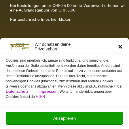
Bei Bestellungen unter CHF.35.00 netto-Warenwert erheben wir
eine Aufwandsgebühr von CHF.5.00
<br
Für ausführliche Infos hier klicken
Partnerseiten / Empfehlungen
Wir schätzen deine
Privatsphäre
K-Wellness – Karin Meier
Massagen und Kosmetik. Gönnen Sie sich was Gutes.
Cookies sind unerlässlich. Einige sind funktional und somit für die
Ausführung der Seite essentiell , und werden daher benötigt. Andere sind
S&S Informatik GmbH
da um diese Webseite und dein Erlebis auf ihr, zu verbessern und/oder auf
Ihr Partner für zukunftsorientierte Informatik
deine Bedürfnisse anzupassen. Du hast das Recht, nur technisch
notwendigen Cookies (funktional) zuzustimmen und andere Cookies
Swiss-skymodel
teilweise oder ganz abzuwählen, wenn diese aktiv sind. Ausführliche Infos:
opens your eyes
Datenschutz
Impressum
Weiterführende Erklärungen über
St. Gallen Info
HIER
Cookies findest du
Dein Tor zur Ostschweiz
tmas.ch
Team Mystic – Moderner Bogensportverein
Akzeptieren