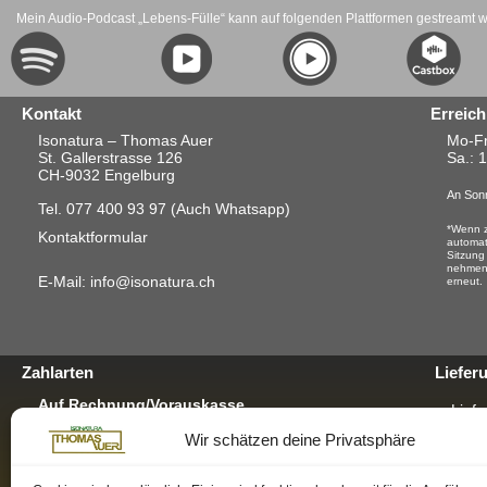
Mein Audio-Podcast „Lebens-Fülle“ kann auf folgenden Plattformen gestreamt 
Kontakt
Erreich
Isonatura – Thomas Auer
Mo-Fr
St. Gallerstrasse 126
Sa.
: 
CH-9032 Engelburg
An Sonn
Tel. 077 400 93 97
(Auch Whatsapp)
*Wenn z
Kontaktformular
automat
Sitzung
nehmen.
E-Mail: info@isonatura.ch
erneut.
Zahlarten
Liefer
Auf Rechnung/Vorauskasse
Liefe
Für E-Banking, Bankauftrag oder mit EZS für
Wir schätzen deine Privatsphäre
Postschalter-Zahlung.
Verp
Für mehr Infos hier klicken