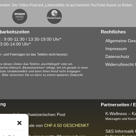
werden. Der Video-Podcast „Lebensfülle ist auf meinem YouTube-Kanal zu finden.
barkeitszeiten
Rechtliches
.: 9:00-11:30 / 13:30-19:00 Uhr*
Allgemeine Ges
13:00-14:00 Uhr*
Impressum
- und Feiertagen ist das Telefon nicht besetzt.
Datenschutz
Widerrufsrecht
u diesen Zeiten das Telefon „durchklingelt“ oder ein
ischer Abbruch „Besetztzeichen“ erfolgt, bin ich gerade in einer
 bzw. Unabkömmlich und kann Ihren Anruf nicht entgegen
 Bitte versuchen Sie es dann zu einem späteren Zeitpunkt
ung
Partnerseiten /
K-Wellness – Ka
rung mit der schweizerischen Post
Massagen und Kosme
ackungspauschale von
CHF.4.50
GESCHENKT
S&S Informati