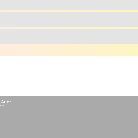
 Auer
ert.