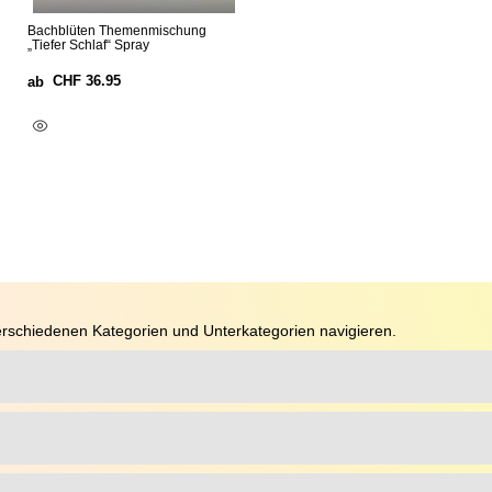
Bachblüten Themenmischung
„Tiefer Schlaf“ Spray
CHF
36.95
ab
Ausführung Wählen
rschiedenen Kategorien und Unterkategorien navigieren.