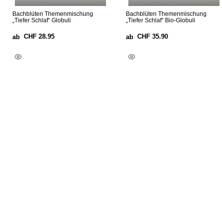
Bachblüten Themenmischung
Bachblüten Themenmischung
„Tiefer Schlaf“ Globuli
„Tiefer Schlaf“ Bio-Globuli
CHF
28.95
CHF
35.90
ab
ab
Ausführung Wählen
Ausführung Wählen