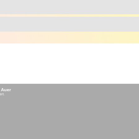
 Auer
ert.