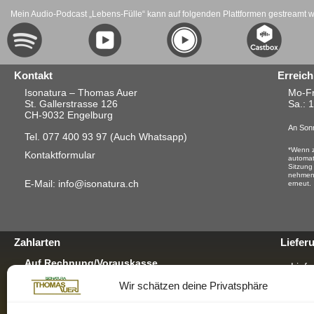
Mein Audio-Podcast „Lebens-Fülle“ kann auf folgenden Plattformen gestreamt 
Kontakt
Erreich
Isonatura – Thomas Auer
Mo-Fr
St. Gallerstrasse 126
Sa.
: 
CH-9032 Engelburg
An Sonn
Tel. 077 400 93 97
(Auch Whatsapp)
*Wenn z
Kontaktformular
automat
Sitzung
nehmen.
E-Mail: info@isonatura.ch
erneut.
Zahlarten
Liefer
Auf Rechnung/Vorauskasse
Liefe
Für E-Banking, Bankauftrag oder mit EZS für
Wir schätzen deine Privatsphäre
Postschalter-Zahlung.
Verp
Für mehr Infos hier klicken