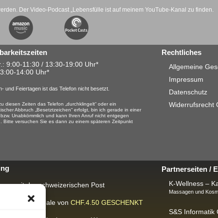
werden. Der Video-Podcast „Lebensfülle ist auf meinem YouTube-Kanal zu finden.
barkeitszeiten
Rechtliches
.: 9:00-11:30 / 13:30-19:00 Uhr*
Allgemeine Ges
13:00-14:00 Uhr*
Impressum
- und Feiertagen ist das Telefon nicht besetzt.
Datenschutz
Widerrufsrecht
u diesen Zeiten das Telefon „durchklingelt“ oder ein
ischer Abbruch „Besetztzeichen“ erfolgt, bin ich gerade in einer
 bzw. Unabkömmlich und kann Ihren Anruf nicht entgegen
 Bitte versuchen Sie es dann zu einem späteren Zeitpunkt
ung
Partnerseiten /
K-Wellness – Ka
rung mit der schweizerischen Post
Massagen und Kosme
ackungspauschale von
CHF.4.50
GESCHENKT
S&S Informati