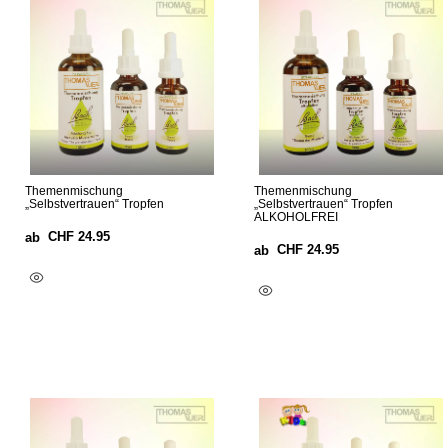
Themenmischung
Themenmischung
„Selbstvertrauen“ Tropfen
„Selbstvertrauen“ Tropfen
ALKOHOLFREI
CHF
24.95
ab
CHF
24.95
ab
Ausführung Wählen
Ausführung Wählen