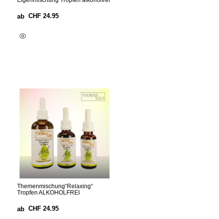
Eigenmischung Tropfen alkoholfrei
CHF
24.95
ab
Optionen Wählen
Themenmischung“Relaxing“
Tropfen ALKOHOLFREI
CHF
24.95
ab