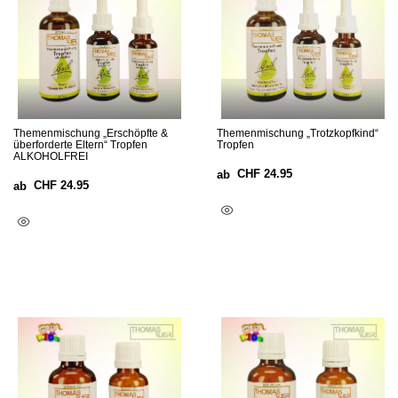
Themenmischung „Erschöpfte &
Themenmischung „Trotzkopfkind“
überforderte Eltern“ Tropfen
Tropfen
ALKOHOLFREI
CHF
24.95
ab
CHF
24.95
ab
Ausführung Wählen
Ausführung Wählen