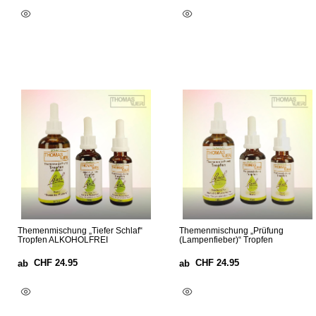
Ausführung Wählen
Ausführung Wählen
Themenmischung „Tiefer Schlaf“
Themenmischung „Prüfung
Tropfen ALKOHOLFREI
(Lampenfieber)“ Tropfen
CHF
24.95
CHF
24.95
ab
ab
Ausführung Wählen
Ausführung Wählen