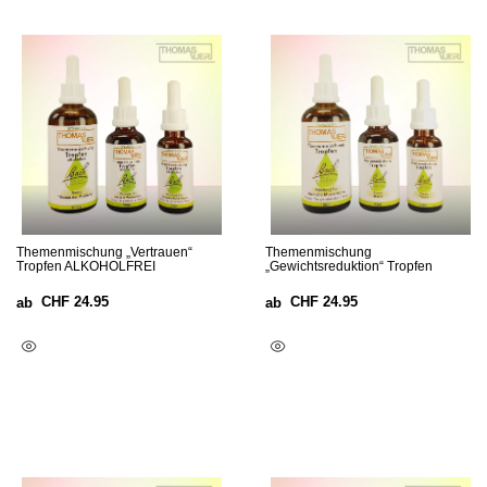
Themenmischung „Vertrauen“
Themenmischung
Tropfen ALKOHOLFREI
„Gewichtsreduktion“ Tropfen
CHF
24.95
CHF
24.95
ab
ab
Ausführung Wählen
Ausführung Wählen