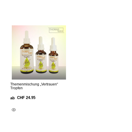
Themenmischung „Vertrauen“
Tropfen
CHF
24.95
ab
Ausführung Wählen