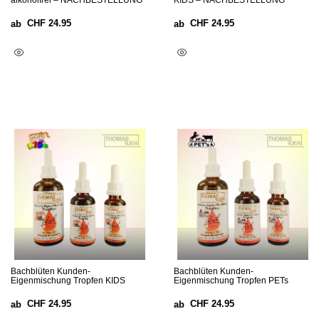
alkoholfrei – NACHBESTELLUNG
KIDS – NACHBESTELLUNG
CHF
24.95
CHF
24.95
ab
ab
Optionen Wählen
Optionen Wählen
Bachblüten Kunden-
Bachblüten Kunden-
Eigenmischung Tropfen KIDS
Eigenmischung Tropfen PETs
CHF
24.95
CHF
24.95
ab
ab