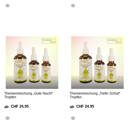
Optionen Wählen
Optionen Wählen
Themenmischung „Gute Nacht“
Themenmischung „Tiefer Schlaf“
Tropfen
Tropfen
CHF
24.95
CHF
24.95
ab
ab
Ausführung Wählen
Ausführung Wählen