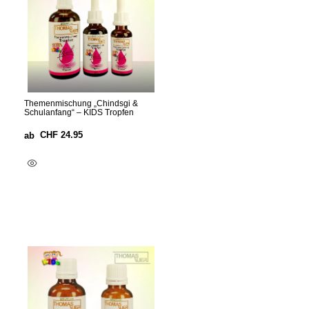
Themenmischung „Chindsgi &
Schulanfang“ – KIDS Tropfen
CHF
24.95
ab
Ausführung Wählen