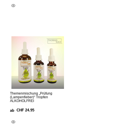
Ausführung Wählen
Themenmischung „Prüfung
(Lampenfieber)“ Tropfen
ALKOHOLFREI
CHF
24.95
ab
Ausführung Wählen