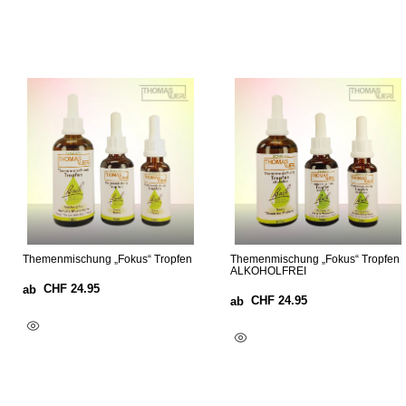
Themenmischung „Fokus“ Tropfen
Themenmischung „Fokus“ Tropfen
ALKOHOLFREI
CHF
24.95
ab
CHF
24.95
ab
Ausführung Wählen
Ausführung Wählen