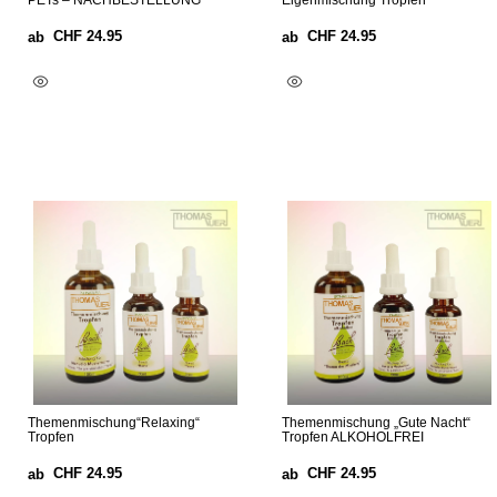
PETs – NACHBESTELLUNG
Eigenmischung Tropfen
CHF
24.95
CHF
24.95
ab
ab
Optionen Wählen
Optionen Wählen
Themenmischung“Relaxing“
Themenmischung „Gute Nacht“
Tropfen
Tropfen ALKOHOLFREI
CHF
24.95
CHF
24.95
ab
ab