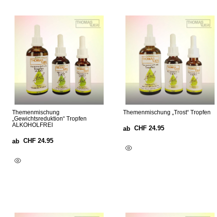
Themenmischung
Themenmischung „Trost“ Tropfen
„Gewichtsreduktion“ Tropfen
ALKOHOLFREI
CHF
24.95
ab
CHF
24.95
ab
Ausführung Wählen
Ausführung Wählen