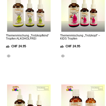
Themenmischung „Trotzkopfkind“
Themenmischung „Trotzkopf“ –
Tropfen ALKOHOLFREI
KIDS Tropfen
CHF
24.95
CHF
24.95
ab
ab
Ausführung Wählen
Ausführung Wählen