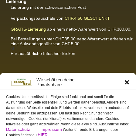
Lieferung
Lieferung mit der schweizerischen Post
Verpackungspauschale von
CHF.4.50
GESCHENKT
GRATIS-Lieferung
ab einem netto-Warenwert von CHF.300.00.
Bei Bestellungen unter CHF.35.00 netto-Warenwert erheben wir
eine Aufwandsgebühr von CHF.5.00
<br
Für ausführliche Infos hier klicken
Partnerseiten / Empfehlungen
Wir schätzen deine
Privatsphäre
K-Wellness – Karin Meier
Massagen und Kosmetik. Gönnen Sie sich was Gutes.
Cookies sind unerlässlich. Einige sind funktional und somit für die
Ausführung der Seite essentiell , und werden daher benötigt. Andere sind
S&S Informatik GmbH
da um diese Webseite und dein Erlebis auf ihr, zu verbessern und/oder auf
Ihr Partner für zukunftsorientierte Informatik
deine Bedürfnisse anzupassen. Du hast das Recht, nur technisch
notwendigen Cookies (funktional) zuzustimmen und andere Cookies
Swiss-skymodel
teilweise oder ganz abzuwählen, wenn diese aktiv sind. Ausführliche Infos:
opens your eyes
Datenschutz
Impressum
Weiterführende Erklärungen über
St. Gallen Info
HIER
Cookies findest du