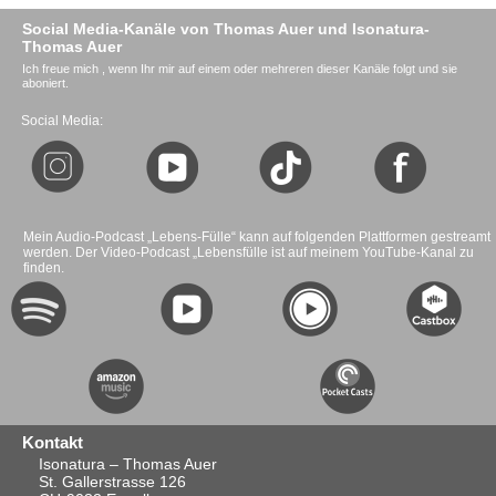
Social Media-Kanäle von Thomas Auer und Isonatura-
Thomas Auer
Ich freue mich , wenn Ihr mir auf einem oder mehreren dieser Kanäle folgt und sie
aboniert.
Social Media:
Mein Audio-Podcast „Lebens-Fülle“ kann auf folgenden Plattformen gestreamt
werden. Der Video-Podcast „Lebensfülle ist auf meinem YouTube-Kanal zu
finden.
Kontakt
Isonatura – Thomas Auer
St. Gallerstrasse 126