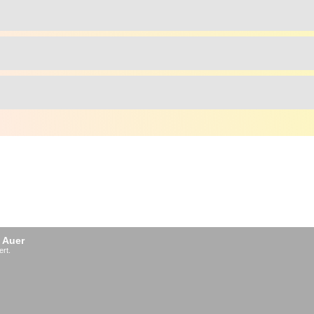
 Auer
ert.