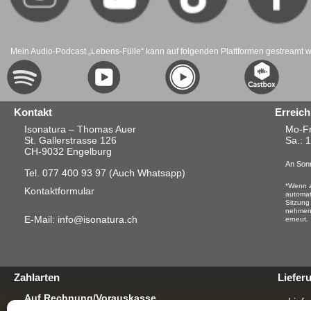
Mein Audio-Podcast „Lebens-Fülle“ kann auf folgenden Plattformen gestreamt 
Kontakt
Erreich
Isonatura – Thomas Auer
Mo-Fr
St. Gallerstrasse 126
Sa.
: 
CH-9032 Engelburg
An Sonn
Tel. 077 400 93 97
(Auch Whatsapp)
*Wenn z
Kontaktformular
automat
Sitzung
nehmen.
E-Mail: info@isonatura.ch
erneut.
Zahlarten
Liefer
Auf Rechnung/Vorauskasse
Liefe
Für E-Banking, Bankauftrag oder mit EZS für