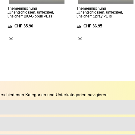
Themenmischung
Themenmischung
„Unentschlossen, unflexibel,
„Unentschlossen, unflexibel,
unsicher“ BIO-Globuli PETs
unsicher“ Spray PETs
CHF
35.90
CHF
36.95
ab
ab
Ausführung Wählen
Ausführung Wählen
rschiedenen Kategorien und Unterkategorien navigieren.