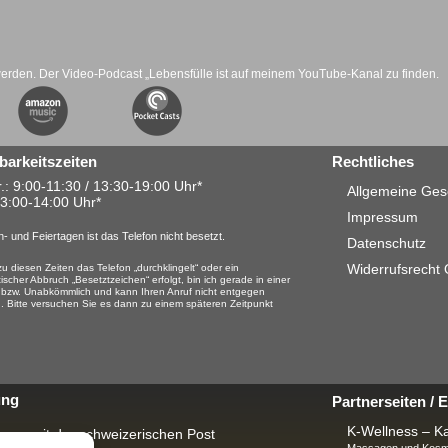
werden. Der Video-Podcast „Lebensfülle ist auf meinem YouTube-Kanal zu finden.
barkeitszeiten
Rechtliches
.: 9:00-11:30 / 13:30-19:00 Uhr*
Allgemeine Ges
13:00-14:00 Uhr*
Impressum
- und Feiertagen ist das Telefon nicht besetzt.
Datenschutz
Widerrufsrecht
u diesen Zeiten das Telefon „durchklingelt“ oder ein
ischer Abbruch „Besetztzeichen“ erfolgt, bin ich gerade in einer
 bzw. Unabkömmlich und kann Ihren Anruf nicht entgegen
 Bitte versuchen Sie es dann zu einem späteren Zeitpunkt
ung
Partnerseiten /
K-Wellness – Ka
rung mit der schweizerischen Post