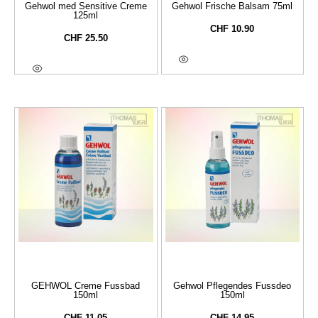
Gehwol med Sensitive Creme
Gehwol Frische Balsam 75ml
125ml
CHF
10.90
CHF
25.50
In Den Warenkorb
In Den Warenkorb
GEHWOL Creme Fussbad
Gehwol Pflegendes Fussdeo
150ml
150ml
CHF
11.05
CHF
14.95