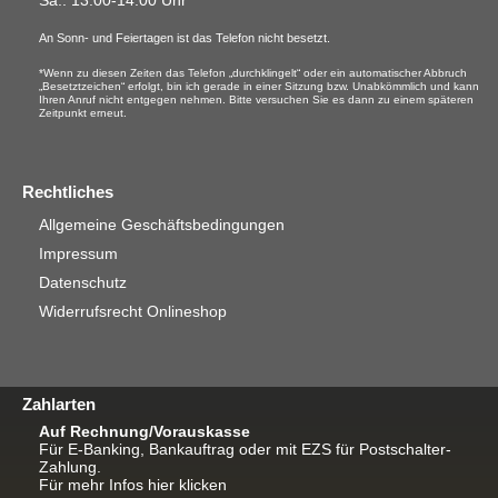
Sa.
: 13:00-14:00 Uhr*
An Sonn- und Feiertagen ist das Telefon nicht besetzt.
*Wenn zu diesen Zeiten das Telefon „durchklingelt“ oder ein automatischer Abbruch
„Besetztzeichen“ erfolgt, bin ich gerade in einer Sitzung bzw. Unabkömmlich und kann
Ihren Anruf nicht entgegen nehmen. Bitte versuchen Sie es dann zu einem späteren
Zeitpunkt erneut.
Rechtliches
Allgemeine Geschäftsbedingungen
Impressum
Datenschutz
Widerrufsrecht Onlineshop
Zahlarten
Auf Rechnung/Vorauskasse
Für E-Banking, Bankauftrag oder mit EZS für Postschalter-
Zahlung.
Für mehr Infos hier klicken