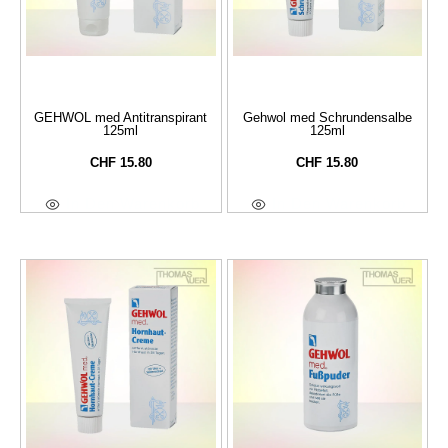
GEHWOL med Antitranspirant
Gehwol med Schrundensalbe
125ml
125ml
CHF
15.80
CHF
15.80
In Den Warenkorb
In Den Warenkorb