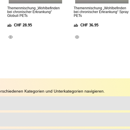
Themenmischung „Wohlbefinden
Themenmischung „Wohlbefinden
bei chronischer Erkrankung“
bei chronischer Erkrankung“ Spray
Globuli PETs
PETs
CHF
28.95
CHF
36.95
ab
ab
Ausführung Wählen
Ausführung Wählen
rschiedenen Kategorien und Unterkategorien navigieren.