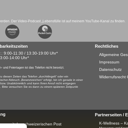
werden. Der Video-Podcast „Lebensfülle ist auf meinem YouTube-Kanal zu finden.
barkeitszeiten
Rechtliches
.: 9:00-11:30 / 13:30-19:00 Uhr*
Allgemeine Ges
13:00-14:00 Uhr*
Impressum
- und Feiertagen ist das Telefon nicht besetzt.
Datenschutz
Widerrufsrecht
u diesen Zeiten das Telefon „durchklingelt“ oder ein
ischer Abbruch „Besetztzeichen“ erfolgt, bin ich gerade in einer
 bzw. Unabkömmlich und kann Ihren Anruf nicht entgegen
 Bitte versuchen Sie es dann zu einem späteren Zeitpunkt
ung
Partnerseiten /
K-Wellness – Ka
rung mit der schweizerischen Post