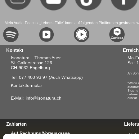
Mein Audio-Podcast „Lebens-Fülle“ kann auf folgenden Plattformen gestreamt 
Kontakt
Erreich
Isonatura – Thomas Auer
Mo-Fr
St. Gallerstrasse 126
Sa.
: 
CH-9032 Engelburg
An Sonn
Tel. 077 400 93 97
(Auch Whatsapp)
*Wenn z
Kontaktformular
automat
Sitzung
nehmen.
E-Mail: info@isonatura.ch
erneut.
Zahlarten
Liefer
Auf Rechnung/Vorauskasse
Liefe
Für E-Banking, Bankauftrag oder mit EZS für