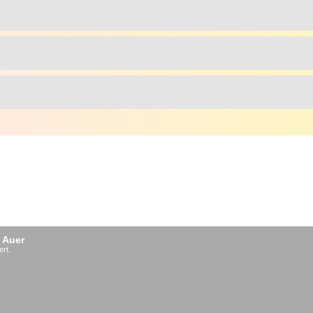
 Auer
ert.