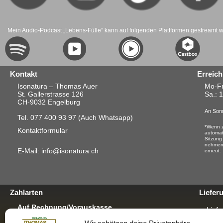
Mein Audio-Podcast „Lebens-Fülle“ kann auf folgenden Plattformen gestreamt 
Kontakt
Erreich
Isonatura – Thomas Auer
Mo-Fr
St. Gallerstrasse 126
Sa.
: 
CH-9032 Engelburg
An Sonn
Tel. 077 400 93 97
(Auch Whatsapp)
*Wenn z
Kontaktformular
automat
Sitzung
nehmen.
E-Mail: info@isonatura.ch
erneut.
Zahlarten
Liefer
Auf Rechnung/Vorauskasse
Liefe
Für E-Banking, Bankauftrag oder mit EZS für