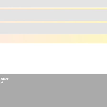
 Auer
ert.