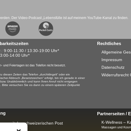
werden. Der Video-Podcast „Lebensfülle ist auf meinem YouTube-Kanal zu finden.
barkeitszeiten
Rechtliches
.: 9:00-11:30 / 13:30-19:00 Uhr*
Allgemeine Ges
13:00-14:00 Uhr*
Impressum
- und Feiertagen ist das Telefon nicht besetzt.
Datenschutz
Widerrufsrecht
u diesen Zeiten das Telefon „durchklingelt“ oder ein
ischer Abbruch „Besetztzeichen“ erfolgt, bin ich gerade in einer
 bzw. Unabkömmlich und kann Ihren Anruf nicht entgegen
 Bitte versuchen Sie es dann zu einem späteren Zeitpunkt
ung
Partnerseiten /
K-Wellness – Ka
rung mit der schweizerischen Post
Massagen und Kosme