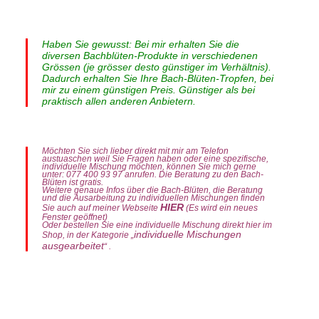
Haben Sie gewusst: Bei mir erhalten Sie die
diversen Bachblüten-Produkte in verschiedenen
Grössen (je grösser desto günstiger im Verhältnis).
Dadurch erhalten Sie Ihre Bach-Blüten-Tropfen, bei
mir zu einem günstigen Preis. Günstiger als bei
praktisch allen anderen Anbietern.
Möchten Sie sich lieber direkt mit mir am Telefon
austuaschen weil Sie Fragen haben oder eine spezifische,
individuelle Mischung möchten, können Sie mich gerne
unter: 077 400 93 97 anrufen. Die Beratung zu den Bach-
Blüten ist gratis.
Weitere genaue Infos über die Bach-Blüten, die Beratung
und die Ausarbeitung zu individuellen Mischungen finden
HIER
Sie auch auf meiner Webseite
(Es wird ein neues
Fenster geöffnet)
Oder bestellen Sie eine individuelle Mischung direkt hier im
individuelle Mischungen
Shop, in der Kategorie „
ausgearbeitet
“ .
Themenmischung „Fokus“ Spray 50ml. Zusammensetzung Bach-Blüten-Tropfen. Standard: Original-Bach-Blüten-Essenzen (Flower-Stock), Mineralisiertes
Wasser, Ethanoluem (Fine Cognac France / Eau de Vie Germany) Enthält ca. 15.5% Vol. Alkohol. Info: Die Haltbarkeit bzw. die Verbrauchsempfehlung für die
volle Wirksamkeit beträgt ca. 6 Monate. Anwendung Bach-Blüten Tropfen. Nehmen Sie 4x pro Tag 8 Tropfen. Einfach direkt aus der Flasche auf die Zunge.
Möglichst lange im Mund belassen. Sie können die Tropfen auch in Getränke geben und auf diese Art einnehmen.Bachblüten können nicht überdosiert
werden. Deshalb können bei Bedürfnis, nach Ihrem ermessen, auch mehr als 4x pro Tag, Tropfen eingenommen werden.Die Bach-Blüten Tropfen, Globuli,
Sprays und Roll-Ons gibt es auch als 2er- und 3er-Sets zu einem jeweils dem Set entsprechend günstigeren Preis, als das Einzelprodukt. Wenn Sie beim
Produkt ein Set auswählen, wird der entsprechende (rabattierte) Preis direkt berechnet. Info: Da ich die Tropfen, Sprays, Globuli usw. in einem grösseren
Gebinde (z.B. Tropfen 50ml.) anbiete (die meisten anderen Bachblütenanbieter bieten z.B. die Tropfen in 20ml. oder 30ml. Flaschen) sind meine Produkte im
Verhältnis günstiger als bei vielen anderen Anbietern. Weiters kommt bei den Sets noch der Setpreis (Mengenrabatt) zum Tragen.Ebenfalls ist bei mir eine
Bach-Blüten Beratung im Vorfeld GRATIS. Also wenn Sie Fragen zu den Bachblüten haben, können Sie mich gerne auch telefonisch kontaktieren. Bei mir
.
.
.
.
bezahlen Sie nur die Produkte und bei individuell ausgearbeiteten, persönlichen Produkten eine Ausarbeitungspauschale von CHF. 35.00