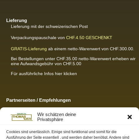
Lieferung
Lieferung mit der schweizerischen Post
Verpackungspauschale von
CHF.4.50
GESCHENKT
GRATIS-Lieferung
ab einem netto-Warenwert von CHF.300.00.
Bei Bestellungen unter CHF.35.00 netto-Warenwert erheben wir
eine Aufwandsgebühr von CHF.5.00
<br
Für ausführliche Infos hier klicken
Partnerseiten / Empfehlungen
K-Wellness – Karin Meier
Wir schätzen deine
Massagen und Kosmetik. Gönnen Sie sich was Gutes.
Privatsphäre
S&S Informatik GmbH
Ihr Partner für zukunftsorientierte Informatik
Cookies sind unerlässlich. Einige sind funktional und somit für die
Ausführung der Seite essentiell , und werden daher benötigt. Andere sind