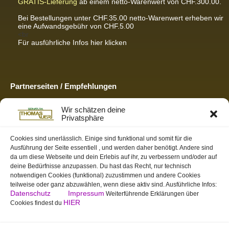
GRATIS-Lieferung
ab einem netto-Warenwert von CHF.300.00.
Bei Bestellungen unter CHF.35.00 netto-Warenwert erheben wir
eine Aufwandsgebühr von CHF.5.00
<br
Für ausführliche Infos hier klicken
Partnerseiten / Empfehlungen
K-Wellness – Karin Meier
Wir schätzen deine
Massagen und Kosmetik. Gönnen Sie sich was Gutes.
Privatsphäre
S&S Informatik GmbH
Ihr Partner für zukunftsorientierte Informatik
Cookies sind unerlässlich. Einige sind funktional und somit für die
Ausführung der Seite essentiell , und werden daher benötigt. Andere sind
Swiss-skymodel
da um diese Webseite und dein Erlebis auf ihr, zu verbessern und/oder auf
opens your eyes
deine Bedürfnisse anzupassen. Du hast das Recht, nur technisch
St. Gallen Info
notwendigen Cookies (funktional) zuzustimmen und andere Cookies
Dein Tor zur Ostschweiz
teilweise oder ganz abzuwählen, wenn diese aktiv sind. Ausführliche Infos:
Datenschutz
Impressum
Weiterführende Erklärungen über
HIER
Cookies findest du
tmas.ch
Team Mystic – Moderner Bogensportverein