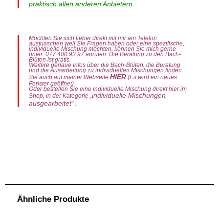
praktisch allen anderen Anbietern.
Möchten Sie sich lieber direkt mit mir am Telefon
austuaschen weil Sie Fragen haben oder eine spezifische,
individuelle Mischung möchten, können Sie mich gerne
unter: 077 400 93 97 anrufen. Die Beratung zu den Bach-
Blüten ist gratis.
Weitere genaue Infos über die Bach-Blüten, die Beratung
und die Ausarbeitung zu individuellen Mischungen finden
HIER
Sie auch auf meiner Webseite
(Es wird ein neues
Fenster geöffnet)
Oder bestellen Sie eine individuelle Mischung direkt hier im
individuelle Mischungen
Shop, in der Kategorie „
ausgearbeitet
“ .
Themenmischung „Gewichtsreduktion“ Spray 50ml. Standard: Original-Bach-Blüten-Essenzen (Flower-Stock), Mineralisiertes Wasser, Ethanoluem (Fine
Cognac France / Eau de Vie Germany) Enthält ca. 15.5% Vol. Alkohol. Info: Die Haltbarkeit bzw. die Verbrauchsempfehlung für die volle Wirksamkeit beträgt
ca. 6 Monate. Anwendung Bach-Blüten Tropfen. Nehmen Sie 4x pro Tag 8 Tropfen. Einfach direkt aus der Flasche auf die Zunge. Möglichst lange im Mund
belassen. Sie können die Tropfen auch in Getränke geben und auf diese Art einnehmen.Bachblüten können nicht überdosiert werden. Deshalb können bei
Bedürfnis, nach Ihrem ermessen, auch mehr als 4x pro Tag, Tropfen eingenommen werden.Die Bach-Blüten Tropfen, Globuli, Sprays und Roll-Ons gibt es
auch als 2er- und 3er-Sets zu einem jeweils dem Set entsprechend günstigeren Preis, als das Einzelprodukt. Wenn Sie beim Produkt ein Set auswählen,
wird der entsprechende (rabattierte) Preis direkt berechnet. Info: Da ich die Tropfen, Sprays, Globuli usw. in einem grösseren Gebinde (z.B. Tropfen 50ml.)
anbiete (die meisten anderen Bachblütenanbieter bieten z.B. die Tropfen in 20ml. oder 30ml. Flaschen) sind meine Produkte im Verhältnis günstiger als bei
vielen anderen Anbietern. Weiters kommt bei den Sets noch der Setpreis (Mengenrabatt) zum Tragen.Ebenfalls ist bei mir eine Bach-Blüten Beratung im
Vorfeld GRATIS. Also wenn Sie Fragen zu den Bachblüten haben, können Sie mich gerne auch telefonisch kontaktieren. Bei mir bezahlen Sie nur die
.
.
.
.
Produkte und bei individuell ausgearbeiteten, persönlichen Produkten eine Ausarbeitungspauschale von CHF. 35.00
Ähnliche Produkte